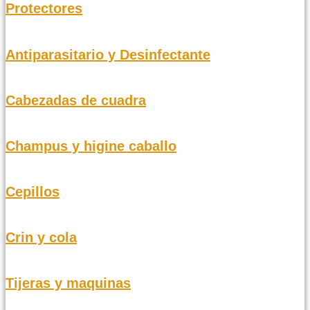
Protectores
Antiparasitario y Desinfectante
Cabezadas de cuadra
Champus y higine caballo
Cepillos
Crin y cola
Tijeras y maquinas