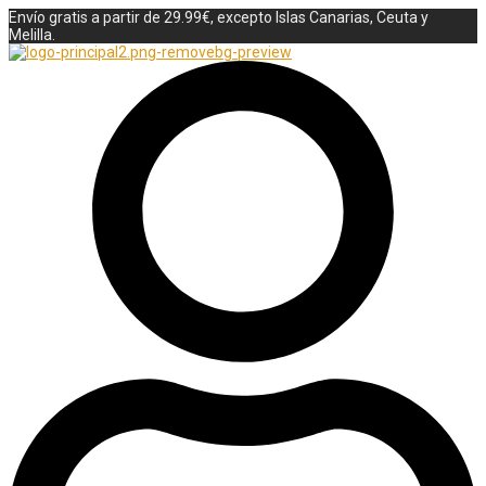
Envío gratis a partir de 29.99€, excepto Islas Canarias, Ceuta y
Melilla.