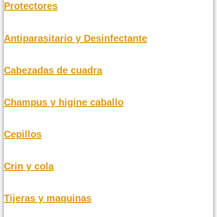
Protectores
Antiparasitario y Desinfectante
Cabezadas de cuadra
Champus y higine caballo
Cepillos
Crin y cola
Tijeras y maquinas