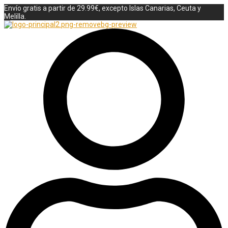
Envío gratis a partir de 29.99€, excepto Islas Canarias, Ceuta y
Melilla.