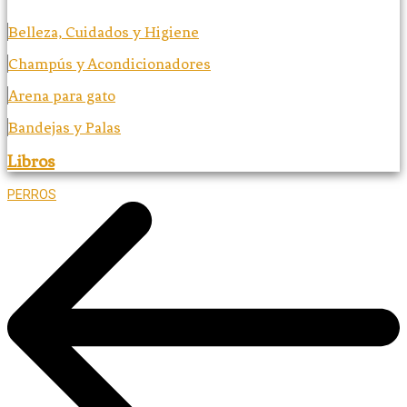
Belleza, Cuidados y Higiene
Champús y Acondicionadores
Arena para gato
Bandejas y Palas
Libros
PERROS