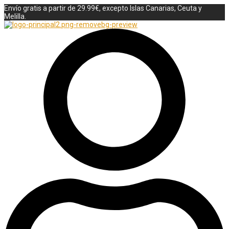
Envío gratis a partir de 29.99€, excepto Islas Canarias, Ceuta y
Melilla.