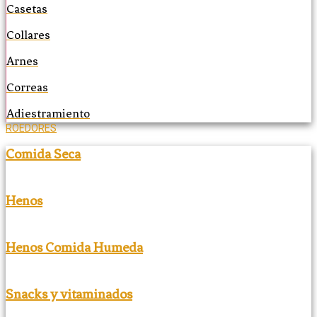
Casetas
Collares
Arnes
Correas
Adiestramiento
ROEDORES
Comida Seca
Henos
Henos Comida Humeda
Snacks y vitaminados