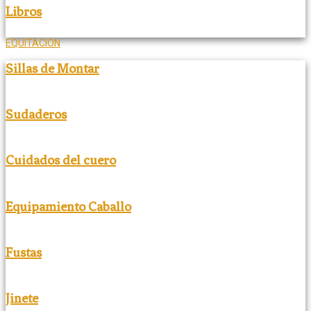
Libros
EQUITACION
Sillas de Montar
Sudaderos
Cuidados del cuero
Equipamiento Caballo
Fustas
Jinete