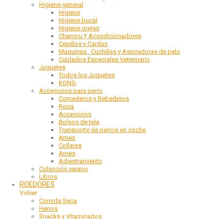
Higiene general
Higiene
Higiene bucal
Higiene orejas
Champu Y Acondicionadores
Cepillos y Cardas
Maquinas , Cuchillas y Aspiradoras de pelo
Cuidados Especiales Veterinario
Juguetes
Todos los Juguetes
KONG
Accesorios para perro
Comederos y Bebederos
Ropa
Accesorios
Bolsos de tela
Transporte de perros en coche
Arnes
Collares
Arnes
Adiestramiento
Colección verano
Libros
ROEDORES
Volver
Comida Seca
Henos
Snacks y Vitaminados