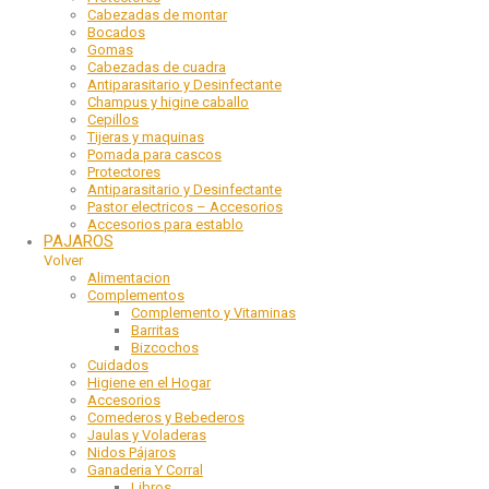
Cabezadas de montar
Bocados
Gomas
Cabezadas de cuadra
Antiparasitario y Desinfectante
Champus y higine caballo
Cepillos
Tijeras y maquinas
Pomada para cascos
Protectores
Antiparasitario y Desinfectante
Pastor electricos – Accesorios
Accesorios para establo
PAJAROS
Volver
Alimentacion
Complementos
Complemento y Vitaminas
Barritas
Bizcochos
Cuidados
Higiene en el Hogar
Accesorios
Comederos y Bebederos
Jaulas y Voladeras
Nidos Pájaros
Ganaderia Y Corral
Libros