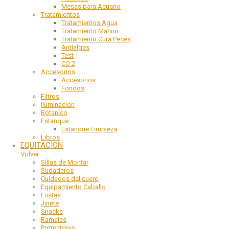
Mesas para Acuario
Tratamientos
Tratamientos Agua
Tratamiento Marino
Tratamiento Cura Peces
Antialgas
Test
CO 2
Accesorios
Accesorios
Fondos
Filtros
Iluminacion
Botanico
Estanque
Estanque Limpieza
Libros
EQUITACION
Volver
Sillas de Montar
Sudaderos
Cuidados del cuero
Equipamiento Caballo
Fustas
Jinete
Snacks
Ramales
Protectores