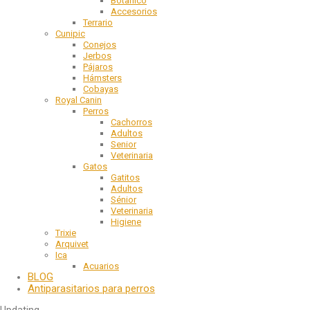
Botanico
Accesorios
Terrario
Cunipic
Conejos
Jerbos
Pájaros
Hámsters
Cobayas
Royal Canin
Perros
Cachorros
Adultos
Senior
Veterinaria
Gatos
Gatitos
Adultos
Sénior
Veterinaria
Higiene
Trixie
Arquivet
Ica
Acuarios
BLOG
Antiparasitarios para perros
Updating
…