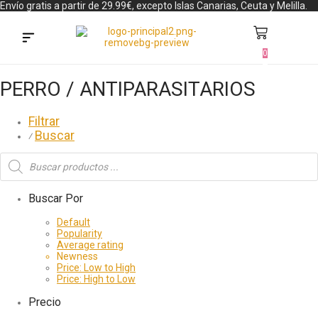
Envío gratis a partir de 29.99€, excepto Islas Canarias, Ceuta y Melilla.
0
Búsqueda de productos
PERRO / ANTIPARASITARIOS
Filtrar
Buscar
⁄
Buscar Por
Default
Popularity
Average rating
Newness
Price: Low to High
Price: High to Low
Precio