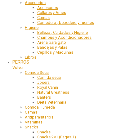
Accesorios
Accesorios
Collares y Arnes
Camas
Comedero , bebedero y fuentes
Higiene
Belleza , Cuidados y Higiene
Champús y Acondicionadores
Arena para gato
Bandejas y Palas
Cepillos y Maquinas
Libros
PERROS
Volver
Comida Seca
Comida seca
Josera
Royal Canin
Natural Greatness
Banters
Dieta Veterinaria
Comida Humeda
Camas
Antiparasitarios
Vitaminas
Snacks
Snacks
Snacks 2×1 (Pagas 1)