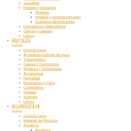
Juguetes
Higiene y cuidados
Champu
Higiene y cuidados Roedor
Sustratos Absorbentes
Comederos y Bebederos
Camas y casetas
Libros
REPTILES
Volver
Comida Seca
Acondicionadores de agua
Tratamientos
Cuevas Y Decoración
Terrarios y Tortugueras
Accesorios
Humedad
Iluminacion Y Calor
Comederos
Higiene
Sustrato
Libros
ACUARIOFILIA
Volver
Comida Seca
Material de filtración
Acuarios
Acuarios