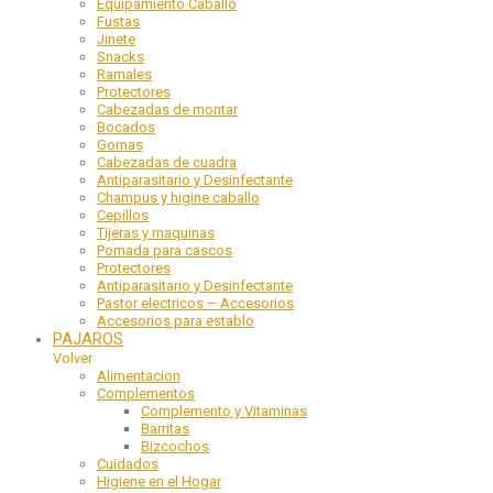
Equipamiento Caballo
Fustas
Jinete
Snacks
Ramales
Protectores
Cabezadas de montar
Bocados
Gomas
Cabezadas de cuadra
Antiparasitario y Desinfectante
Champus y higine caballo
Cepillos
Tijeras y maquinas
Pomada para cascos
Protectores
Antiparasitario y Desinfectante
Pastor electricos – Accesorios
Accesorios para establo
PAJAROS
Volver
Alimentacion
Complementos
Complemento y Vitaminas
Barritas
Bizcochos
Cuidados
Higiene en el Hogar