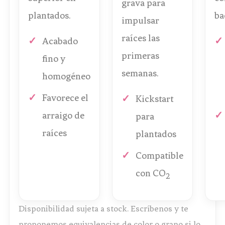
grava para
plantados.
ba
impulsar
raíces las
Acabado
primeras
fino y
semanas.
homogéneo
Favorece el
Kickstart
arraigo de
para
raíces
plantados
Compatible
con CO
2
Disponibilidad sujeta a stock. Escríbenos y te
proponemos equivalencias de color o grano si lo