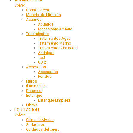
ACUARIOFILIA
Volver
Comida Seca
Material de filtración
Acuarios
Acuarios
Mesas para Acuario
Tratamientos
Tratamientos Agua
Tratamiento Marino
Tratamiento Cura Peces
Antialgas
Test
CO 2
Accesorios
Accesorios
Fondos
Filtros
Iluminacion
Botanico
Estanque
Estanque Limpieza
Libros
EQUITACION
Volver
Sillas de Montar
Sudaderos
Cuidados del cuero