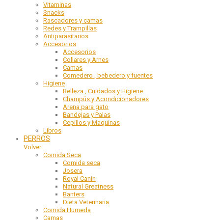
Vitaminas
Snacks
Rascadores y camas
Redes y Trampillas
Antiparasitarios
Accesorios
Accesorios
Collares y Arnes
Camas
Comedero , bebedero y fuentes
Higiene
Belleza , Cuidados y Higiene
Champús y Acondicionadores
Arena para gato
Bandejas y Palas
Cepillos y Maquinas
Libros
PERROS
Volver
Comida Seca
Comida seca
Josera
Royal Canin
Natural Greatness
Banters
Dieta Veterinaria
Comida Humeda
Camas