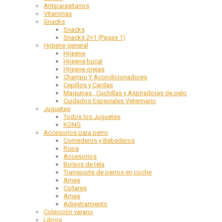
Antiparasitarios
Vitaminas
Snacks
Snacks
Snacks 2×1 (Pagas 1)
Higiene general
Higiene
Higiene bucal
Higiene orejas
Champu Y Acondicionadores
Cepillos y Cardas
Maquinas , Cuchillas y Aspiradoras de pelo
Cuidados Especiales Veterinario
Juguetes
Todos los Juguetes
KONG
Accesorios para perro
Comederos y Bebederos
Ropa
Accesorios
Bolsos de tela
Transporte de perros en coche
Arnes
Collares
Arnes
Adiestramiento
Colección verano
Libros