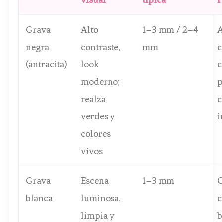
Grava
Alto
1–3 mm / 2–4
A
negra
contraste,
mm
c
(antracita)
look
c
moderno;
p
realza
c
verdes y
i
colores
vivos
Grava
Escena
1–3 mm
C
blanca
luminosa,
c
limpia y
b