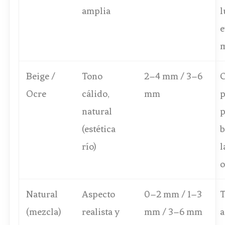
amplia
l
e
m
Beige /
Tono
2–4 mm / 3–6
C
Ocre
cálido,
mm
p
natural
p
(estética
b
río)
l
o
Natural
Aspecto
0–2 mm / 1–3
T
(mezcla)
realista y
mm / 3–6 mm
a