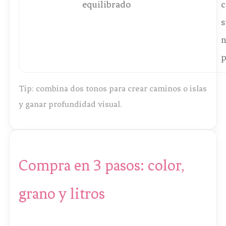
equilibrado
c
s
n
p
Tip: combina dos tonos para crear caminos o islas
y ganar profundidad visual.
Compra en 3 pasos: color,
grano y litros