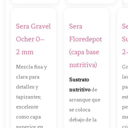
Sera Gravel
Sera
S
Ocher 0–
Floredepot
S
2 mm
(capa base
2
nutritiva)
Mezcla fina y
Gr
clara para
la
Sustrato
detalles y
pa
nutritivo
de
tapizantes;
es
arranque que
excelente
pe
se coloca
como capa
me
debajo de la
superior en
co