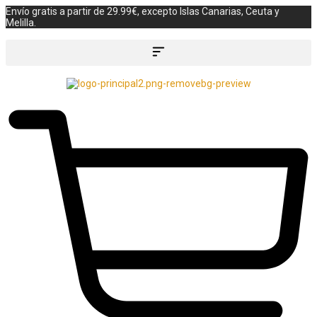
Envío gratis a partir de 29.99€, excepto Islas Canarias, Ceuta y
Melilla.
Búsqueda de productos