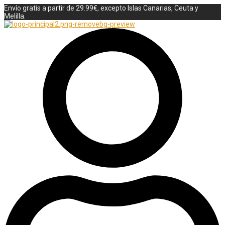
Envío gratis a partir de 29.99€, excepto Islas Canarias, Ceuta y
Melilla.