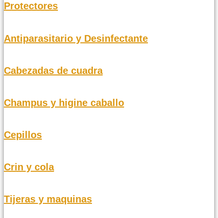
Protectores
Antiparasitario y Desinfectante
Cabezadas de cuadra
Champus y higine caballo
Cepillos
Crin y cola
Tijeras y maquinas