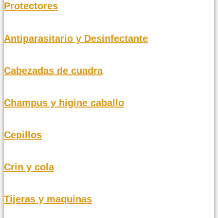
Protectores
Antiparasitario y Desinfectante
Cabezadas de cuadra
Champus y higine caballo
Cepillos
Crin y cola
Tijeras y maquinas