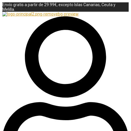
Envío gratis a partir de 29.99€, excepto Islas Canarias, Ceuta y
Melilla.