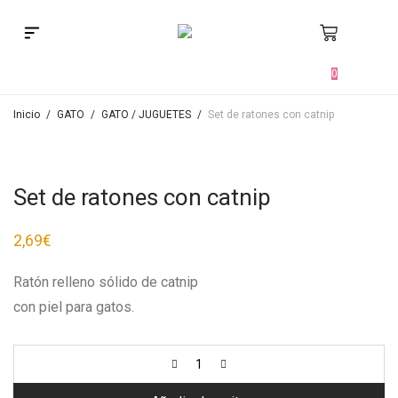
Búsqueda de productos
0
Inicio
/
GATO
/
GATO / JUGUETES
/
Set de ratones con catnip
Set de ratones con catnip
2,69
€
Ratón relleno sólido de catnip
con piel para gatos.