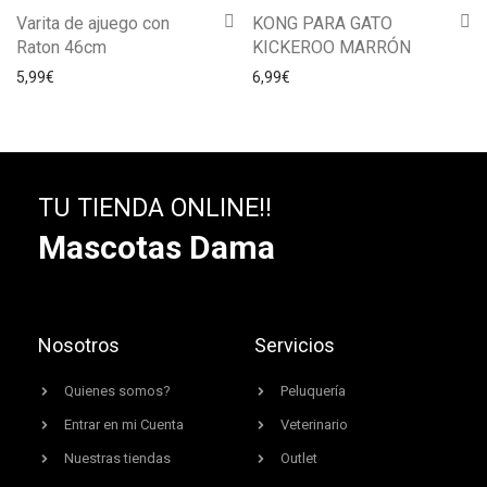
Varita de ajuego con
KONG PARA GATO
Raton 46cm
KICKEROO MARRÓN
5,99
€
6,99
€
TU TIENDA ONLINE!!
Mascotas Dama
Nosotros
Servicios
Quienes somos?
Peluquería
Entrar en mi Cuenta
Veterinario
Nuestras tiendas
Outlet