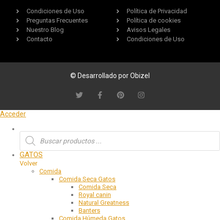
Condiciones de Uso
Política de Privacidad
Preguntas Frecuentes
Política de cookies
Nuestro Blog
Avisos Legales
Contacto
Condiciones de Uso
© Desarrollado por Obizel
Acceder
GATOS
Volver
Comida
Comida Seca Gatos
Comida Seca
Royal canin
Natural Greatness
Banters
Comida Húmeda Gatos