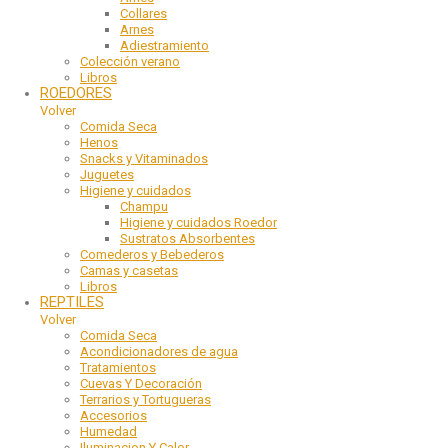
Collares
Arnes
Adiestramiento
Colección verano
Libros
ROEDORES
Volver
Comida Seca
Henos
Snacks y Vitaminados
Juguetes
Higiene y cuidados
Champu
Higiene y cuidados Roedor
Sustratos Absorbentes
Comederos y Bebederos
Camas y casetas
Libros
REPTILES
Volver
Comida Seca
Acondicionadores de agua
Tratamientos
Cuevas Y Decoración
Terrarios y Tortugueras
Accesorios
Humedad
Iluminacion Y Calor