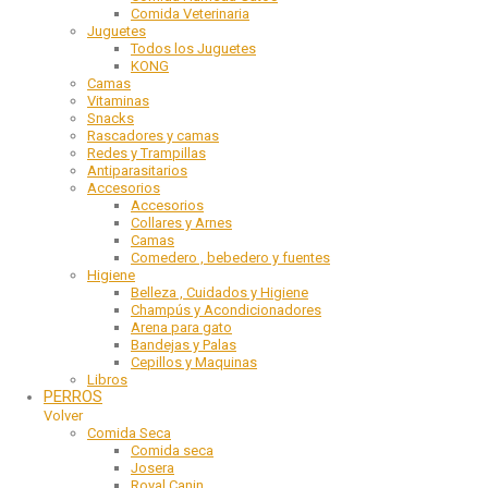
Comida Veterinaria
Juguetes
Todos los Juguetes
KONG
Camas
Vitaminas
Snacks
Rascadores y camas
Redes y Trampillas
Antiparasitarios
Accesorios
Accesorios
Collares y Arnes
Camas
Comedero , bebedero y fuentes
Higiene
Belleza , Cuidados y Higiene
Champús y Acondicionadores
Arena para gato
Bandejas y Palas
Cepillos y Maquinas
Libros
PERROS
Volver
Comida Seca
Comida seca
Josera
Royal Canin