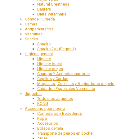
Natural Greatness
Banters
Dieta Veterinaria
Comida Humeda
Camas
Antiparasitarios
Vitaminas
Snacks
Snacks
Snacks 2×1 (Pagas 1)
Higiene general
Higiene
Higiene bucal
Higiene orejas
Champu Y Acondicionadores
Cepillos y Cardas
Maquinas , Cuchillas y Aspiradoras de pelo
Cuidados Especiales Veterinario
Juguetes
Todos los Juguetes
KONG
Accesorios para perro
Comederos y Bebederos
Ropa
Accesorios
Bolsos de tela
Transporte de perros en coche
Arnes