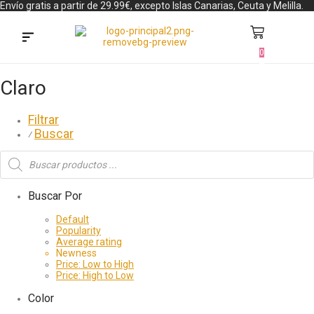
Envío gratis a partir de 29.99€, excepto Islas Canarias, Ceuta y Melilla.
0
Búsqueda de productos
Claro
Filtrar
Buscar
⁄
Buscar Por
Default
Popularity
Average rating
Newness
Price: Low to High
Price: High to Low
Color