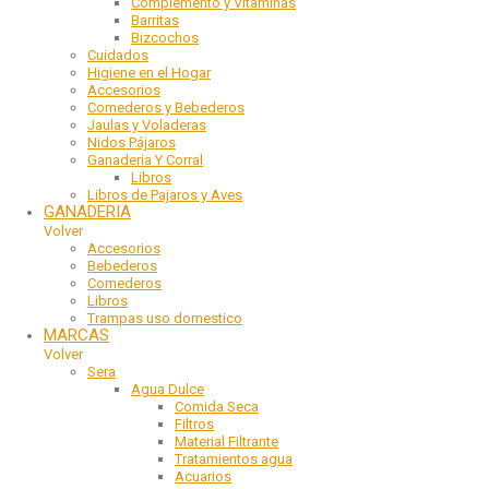
Complemento y Vitaminas
Barritas
Bizcochos
Cuidados
Higiene en el Hogar
Accesorios
Comederos y Bebederos
Jaulas y Voladeras
Nidos Pájaros
Ganaderia Y Corral
Libros
Libros de Pajaros y Aves
GANADERIA
Volver
Accesorios
Bebederos
Comederos
Libros
Trampas uso domestico
MARCAS
Volver
Sera
Agua Dulce
Comida Seca
Filtros
Material Filtrante
Tratamientos agua
Acuarios