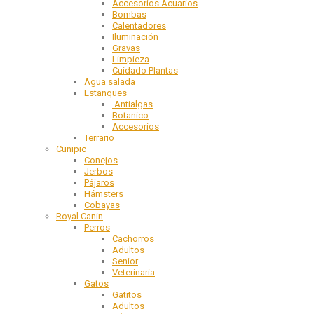
Accesorios Acuarios
Bombas
Calentadores
Iluminación
Gravas
Limpieza
Cuidado Plantas
Agua salada
Estanques
Antialgas
Botanico
Accesorios
Terrario
Cunipic
Conejos
Jerbos
Pájaros
Hámsters
Cobayas
Royal Canin
Perros
Cachorros
Adultos
Senior
Veterinaria
Gatos
Gatitos
Adultos