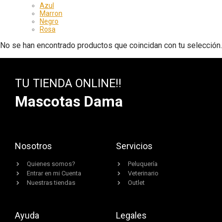
Azul
Marron
Negro
Rosa
No se han encontrado productos que coincidan con tu selección.
TU TIENDA ONLINE!!
Mascotas Dama
Nosotros
Servicios
Quienes somos?
Peluquería
Entrar en mi Cuenta
Veterinario
Nuestras tiendas
Outlet
Ayuda
Legales