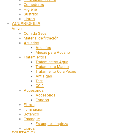
Comederos
Higiene
Sustrato
Libros
ACUARIOFILIA
Volver
Comida Seca
Material de filtración
Acuarios
Acuarios
Mesas para Acuario
Tratamientos
Tratamientos Agua
Tratamiento Marino
Tratamiento Cura Peces
Antialgas
Test
CO 2
Accesorios
Accesorios
Fondos
Filtros
Iluminacion
Botanico
Estanque
Estanque Limpieza
Libros
EQUITACION