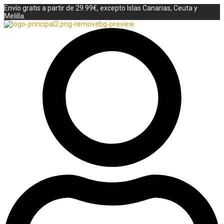
Envío gratis a partir de 29.99€, excepto Islas Canarias, Ceuta y
Melilla.