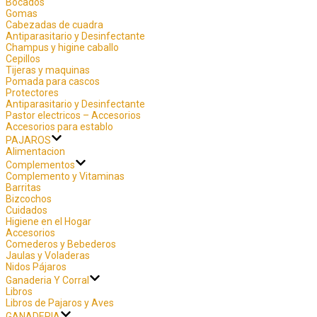
Bocados
Gomas
Cabezadas de cuadra
Antiparasitario y Desinfectante
Champus y higine caballo
Cepillos
Tijeras y maquinas
Pomada para cascos
Protectores
Antiparasitario y Desinfectante
Pastor electricos – Accesorios
Accesorios para establo
PAJAROS
Alimentacion
Complementos
Complemento y Vitaminas
Barritas
Bizcochos
Cuidados
Higiene en el Hogar
Accesorios
Comederos y Bebederos
Jaulas y Voladeras
Nidos Pájaros
Ganaderia Y Corral
Libros
Libros de Pajaros y Aves
GANADERIA