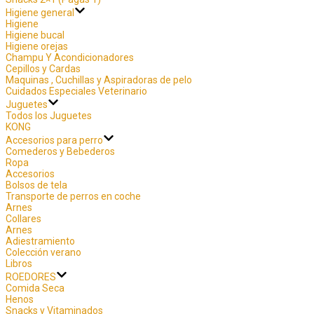
Higiene general
Higiene
Higiene bucal
Higiene orejas
Champu Y Acondicionadores
Cepillos y Cardas
Maquinas , Cuchillas y Aspiradoras de pelo
Cuidados Especiales Veterinario
Juguetes
Todos los Juguetes
KONG
Accesorios para perro
Comederos y Bebederos
Ropa
Accesorios
Bolsos de tela
Transporte de perros en coche
Arnes
Collares
Arnes
Adiestramiento
Colección verano
Libros
ROEDORES
Comida Seca
Henos
Snacks y Vitaminados