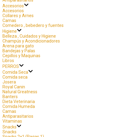
Accesorios
Accesorios
Collares y Arnes
Camas
Comedero , bebedero y fuentes
Higiene
Belleza , Cuidados y Higiene
Champús y Acondicionadores
Arena para gato
Bandejas y Palas
Cepillos y Maquinas
Libros
PERROS
Comida Seca
Comida seca
Josera
Royal Canin
Natural Greatness
Banters
Dieta Veterinaria
Comida Humeda
Camas
Antiparasitarios
Vitaminas
Snacks
Snacks
Snacks 2×1 (Pagas 1)