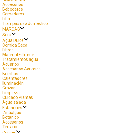
Accesorios
Bebederos
Comederos
Libros
Trampas uso domestico
MARCAS
Sera
Agua Dulce
Comida Seca
Filtros
Material Filtrante
Tratamientos agua
Acuarios
Accesorios Acuarios
Bombas
Calentadores
Iluminación
Gravas
Limpieza
Cuidado Plantas
Agua salada
Estanques
Antialgas
Botanico
Accesorios
Terrario
Cunipic