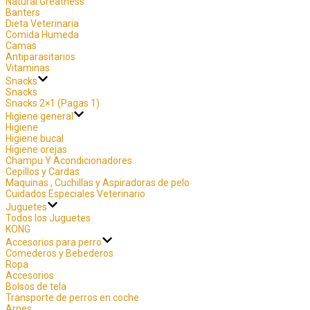
Natural Greatness
Banters
Dieta Veterinaria
Comida Humeda
Camas
Antiparasitarios
Vitaminas
Snacks
Snacks
Snacks 2×1 (Pagas 1)
Higiene general
Higiene
Higiene bucal
Higiene orejas
Champu Y Acondicionadores
Cepillos y Cardas
Maquinas , Cuchillas y Aspiradoras de pelo
Cuidados Especiales Veterinario
Juguetes
Todos los Juguetes
KONG
Accesorios para perro
Comederos y Bebederos
Ropa
Accesorios
Bolsos de tela
Transporte de perros en coche
Arnes