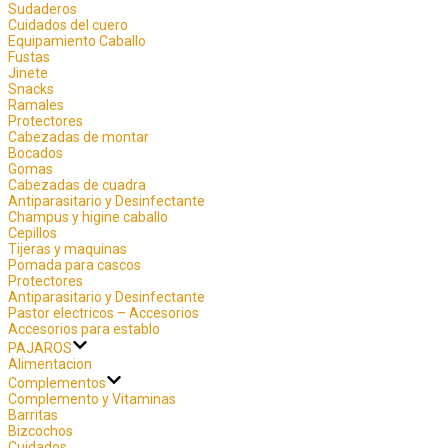
Sudaderos
Cuidados del cuero
Equipamiento Caballo
Fustas
Jinete
Snacks
Ramales
Protectores
Cabezadas de montar
Bocados
Gomas
Cabezadas de cuadra
Antiparasitario y Desinfectante
Champus y higine caballo
Cepillos
Tijeras y maquinas
Pomada para cascos
Protectores
Antiparasitario y Desinfectante
Pastor electricos – Accesorios
Accesorios para establo
PAJAROS
Alimentacion
Complementos
Complemento y Vitaminas
Barritas
Bizcochos
Cuidados