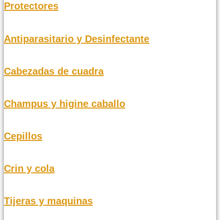
Protectores
Antiparasitario y Desinfectante
Cabezadas de cuadra
Champus y higine caballo
Cepillos
Crin y cola
Tijeras y maquinas