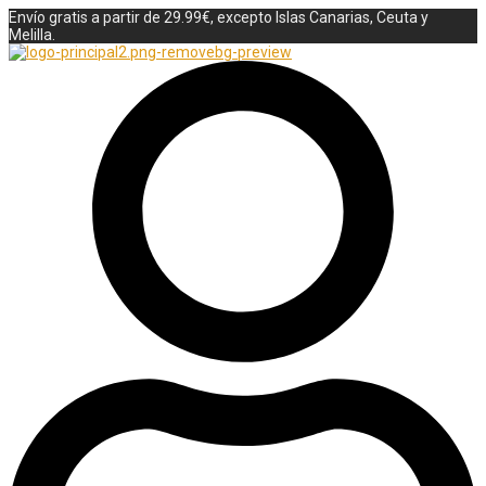
Envío gratis a partir de 29.99€, excepto Islas Canarias, Ceuta y
Melilla.