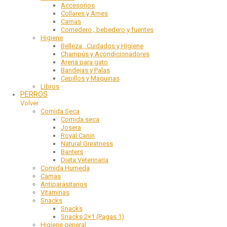
Accesorios
Collares y Arnes
Camas
Comedero , bebedero y fuentes
Higiene
Belleza , Cuidados y Higiene
Champús y Acondicionadores
Arena para gato
Bandejas y Palas
Cepillos y Maquinas
Libros
PERROS
Volver
Comida Seca
Comida seca
Josera
Royal Canin
Natural Greatness
Banters
Dieta Veterinaria
Comida Humeda
Camas
Antiparasitarios
Vitaminas
Snacks
Snacks
Snacks 2×1 (Pagas 1)
Higiene general