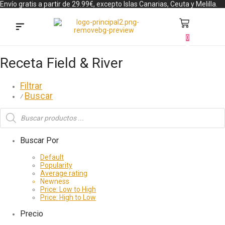
Envío gratis a partir de 29.99€, excepto Islas Canarias, Ceuta y Melilla.
0
Búsqueda de productos
Receta Field & River
Filtrar
Buscar
⁄
Buscar Por
Default
Popularity
Average rating
Newness
Price: Low to High
Price: High to Low
Precio