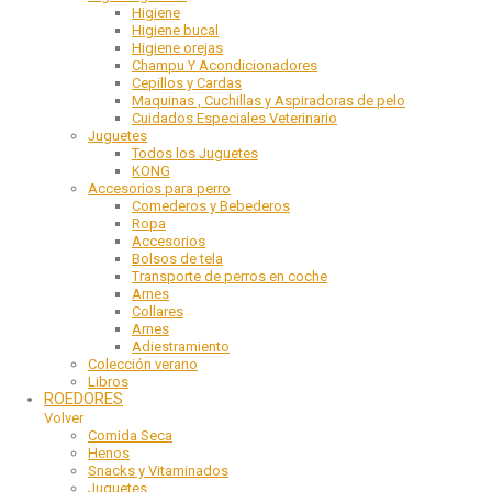
Higiene
Higiene bucal
Higiene orejas
Champu Y Acondicionadores
Cepillos y Cardas
Maquinas , Cuchillas y Aspiradoras de pelo
Cuidados Especiales Veterinario
Juguetes
Todos los Juguetes
KONG
Accesorios para perro
Comederos y Bebederos
Ropa
Accesorios
Bolsos de tela
Transporte de perros en coche
Arnes
Collares
Arnes
Adiestramiento
Colección verano
Libros
ROEDORES
Volver
Comida Seca
Henos
Snacks y Vitaminados
Juguetes