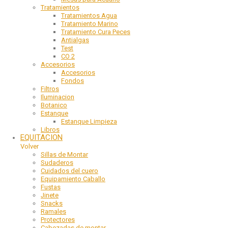
Tratamientos
Tratamientos Agua
Tratamiento Marino
Tratamiento Cura Peces
Antialgas
Test
CO 2
Accesorios
Accesorios
Fondos
Filtros
Iluminacion
Botanico
Estanque
Estanque Limpieza
Libros
EQUITACION
Volver
Sillas de Montar
Sudaderos
Cuidados del cuero
Equipamiento Caballo
Fustas
Jinete
Snacks
Ramales
Protectores
Cabezadas de montar