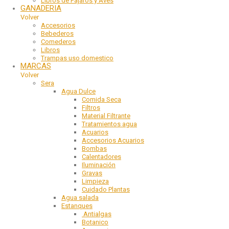
Libros de Pajaros y Aves
GANADERIA
Volver
Accesorios
Bebederos
Comederos
Libros
Trampas uso domestico
MARCAS
Volver
Sera
Agua Dulce
Comida Seca
Filtros
Material Filtrante
Tratamientos agua
Acuarios
Accesorios Acuarios
Bombas
Calentadores
Iluminación
Gravas
Limpieza
Cuidado Plantas
Agua salada
Estanques
Antialgas
Botanico