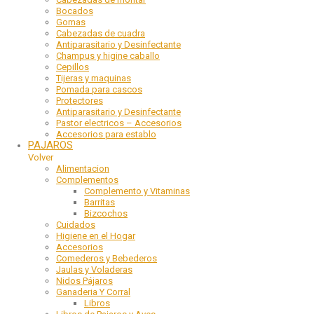
Bocados
Gomas
Cabezadas de cuadra
Antiparasitario y Desinfectante
Champus y higine caballo
Cepillos
Tijeras y maquinas
Pomada para cascos
Protectores
Antiparasitario y Desinfectante
Pastor electricos – Accesorios
Accesorios para establo
PAJAROS
Volver
Alimentacion
Complementos
Complemento y Vitaminas
Barritas
Bizcochos
Cuidados
Higiene en el Hogar
Accesorios
Comederos y Bebederos
Jaulas y Voladeras
Nidos Pájaros
Ganaderia Y Corral
Libros