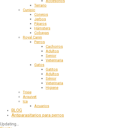
Accesorios
Terrario
Cunipic
Conejos
Jerbos
Pájaros
Hámsters
Cobayas
Royal Canin
Perros
Cachorros
Adultos
Senior
Veterinaria
Gatos
Gatitos
Adultos
Sénior
Veterinaria
Higiene
Trixie
Arquivet
Ica
Acuarios
BLOG
Antiparasitarios para perros
Updating
…