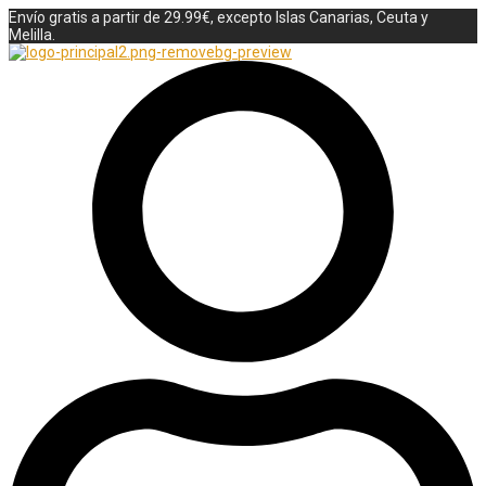
Envío gratis a partir de 29.99€, excepto Islas Canarias, Ceuta y
Melilla.