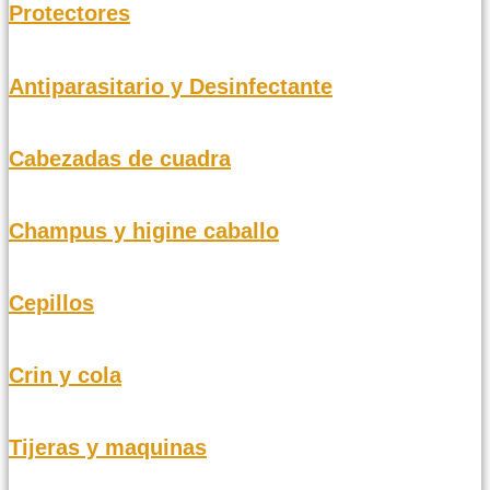
Protectores
Antiparasitario y Desinfectante
Cabezadas de cuadra
Champus y higine caballo
Cepillos
Crin y cola
Tijeras y maquinas