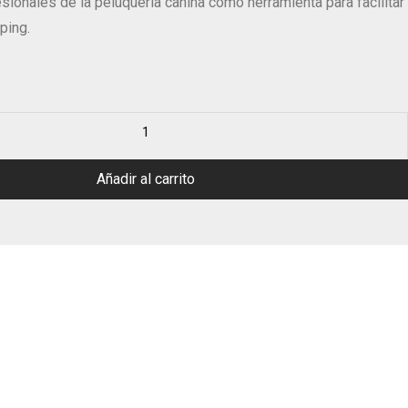
esionales de la peluquería canina como herramienta para facilitar
pping.
Añadir al carrito