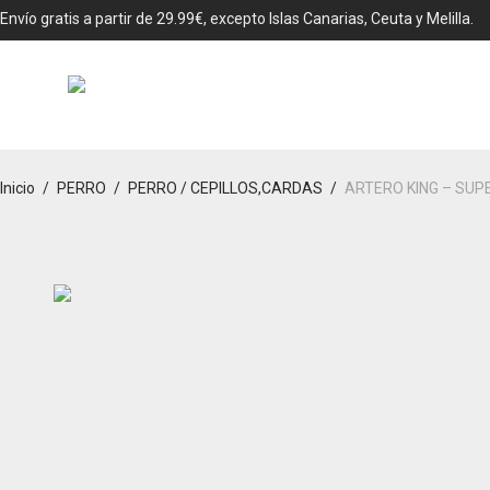
Envío gratis a partir de 29.99€, excepto Islas Canarias, Ceuta y Melilla.
Inicio
/
PERRO
/
PERRO / CEPILLOS,CARDAS
/
ARTERO KING – SU