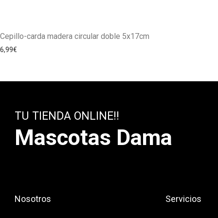
Cepillo-carda madera circular doble 5x17cm
6,99
€
TU TIENDA ONLINE!!
Mascotas Dama
Nosotros
Servicios