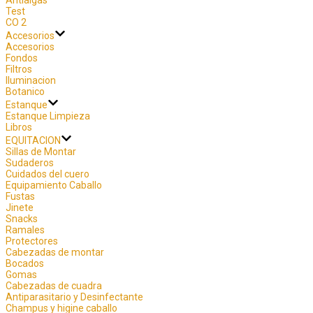
Test
CO 2
Accesorios
Accesorios
Fondos
Filtros
Iluminacion
Botanico
Estanque
Estanque Limpieza
Libros
EQUITACION
Sillas de Montar
Sudaderos
Cuidados del cuero
Equipamiento Caballo
Fustas
Jinete
Snacks
Ramales
Protectores
Cabezadas de montar
Bocados
Gomas
Cabezadas de cuadra
Antiparasitario y Desinfectante
Champus y higine caballo