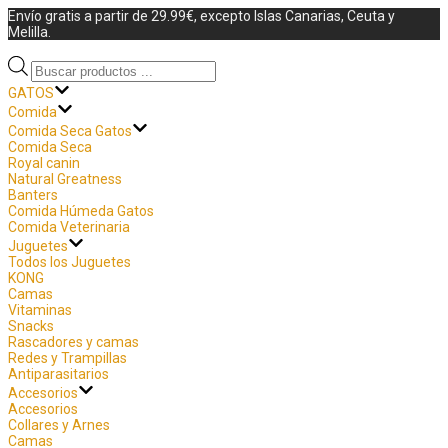
Envío gratis a partir de 29.99€, excepto Islas Canarias, Ceuta y
Melilla.
GATOS
Comida
Comida Seca Gatos
Comida Seca
Royal canin
Natural Greatness
Banters
Comida Húmeda Gatos
Comida Veterinaria
Juguetes
Todos los Juguetes
KONG
Camas
Vitaminas
Snacks
Rascadores y camas
Redes y Trampillas
Antiparasitarios
Accesorios
Accesorios
Collares y Arnes
Camas