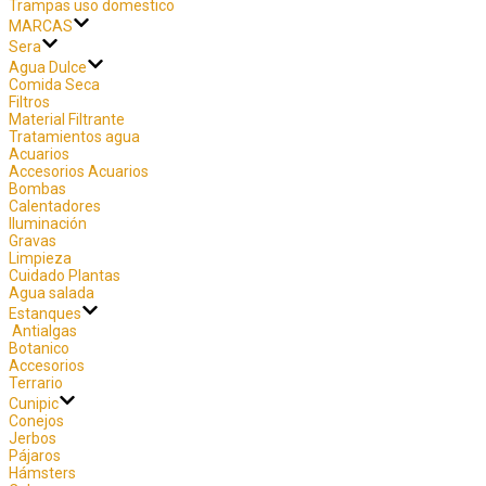
Trampas uso domestico
MARCAS
Sera
Agua Dulce
Comida Seca
Filtros
Material Filtrante
Tratamientos agua
Acuarios
Accesorios Acuarios
Bombas
Calentadores
Iluminación
Gravas
Limpieza
Cuidado Plantas
Agua salada
Estanques
Antialgas
Botanico
Accesorios
Terrario
Cunipic
Conejos
Jerbos
Pájaros
Hámsters