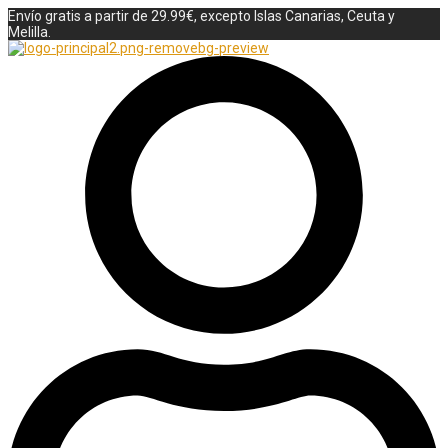
Envío gratis a partir de 29.99€, excepto Islas Canarias, Ceuta y
Melilla.