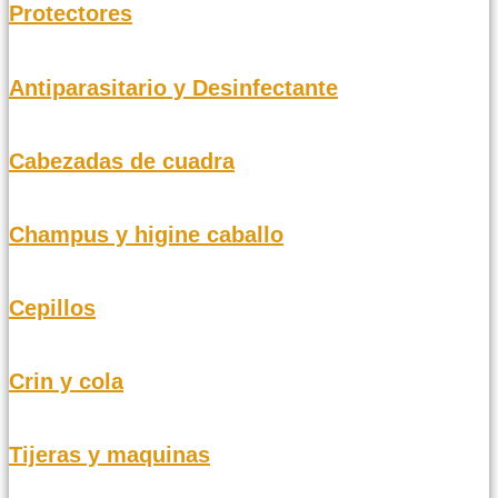
Protectores
Antiparasitario y Desinfectante
Cabezadas de cuadra
Champus y higine caballo
Cepillos
Crin y cola
Tijeras y maquinas