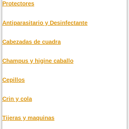
Protectores
Antiparasitario y Desinfectante
Cabezadas de cuadra
Champus y higine caballo
Cepillos
Crin y cola
Tijeras y maquinas