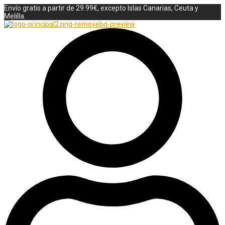
Envío gratis a partir de 29.99€, excepto Islas Canarias, Ceuta y
Melilla.