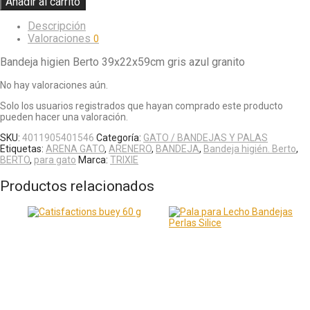
Añadir al carrito
Descripción
Valoraciones
0
Bandeja higien Berto 39x22x59cm gris azul granito
No hay valoraciones aún.
Solo los usuarios registrados que hayan comprado este producto
pueden hacer una valoración.
SKU:
4011905401546
Categoría:
GATO / BANDEJAS Y PALAS
Etiquetas:
ARENA GATO
,
ARENERO
,
BANDEJA
,
Bandeja higién. Berto
,
BERTO
,
para gato
Marca:
TRIXIE
Productos relacionados