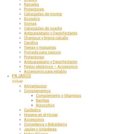
Ramales
Protectores
Cabezadas de montar
Bocados
Gomas
Cabezadas de cuadra
Antiparasitario y Desinfectante
Champus y higine caballo
Cepillos
Tijeras y maquinas
Pomada para cascos
Protectores
Antiparasitario y Desinfectante
Pastor electricos – Accesorios
Accesorios para establo
PAJAROS
Volver
Alimentacion
Complementos
Complemento y Vitaminas
Barritas
Bizcochos
Cuidados
Higiene en el Hogar
Accesorios
Comederos y Bebederos
Jaulas y Voladeras
Nidos Pájaros