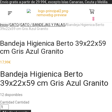
Envío gratis a partir de 29.99€, excepto Islas Canarias, Ceuta y Melilla.
0
Búsqueda de productos
Inicio
/
GATO
/
GATO / BANDEJAS Y PALAS
/
Bandeja Higienica Berto
39x22x59 cm Gris Azul Granito
Bandeja Higienica Berto 39x22x59
cm Gris Azul Granito
17,99
€
Bandeja Higienica Berto
39x22x59 cm Gris Azul Granito
12 disponibles
Cantidad
Cantidad