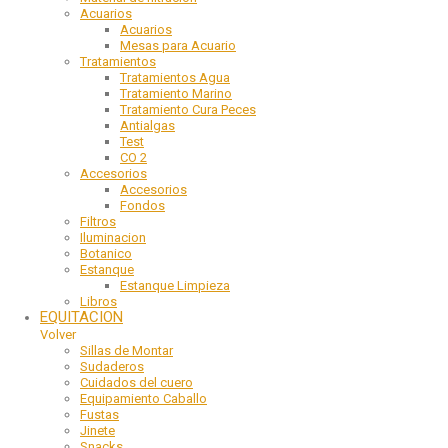
Acuarios
Acuarios
Mesas para Acuario
Tratamientos
Tratamientos Agua
Tratamiento Marino
Tratamiento Cura Peces
Antialgas
Test
CO 2
Accesorios
Accesorios
Fondos
Filtros
Iluminacion
Botanico
Estanque
Estanque Limpieza
Libros
EQUITACION
Volver
Sillas de Montar
Sudaderos
Cuidados del cuero
Equipamiento Caballo
Fustas
Jinete
Snacks