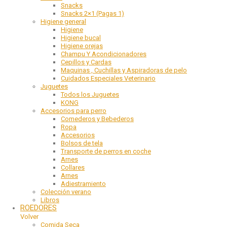
Snacks
Snacks 2×1 (Pagas 1)
Higiene general
Higiene
Higiene bucal
Higiene orejas
Champu Y Acondicionadores
Cepillos y Cardas
Maquinas , Cuchillas y Aspiradoras de pelo
Cuidados Especiales Veterinario
Juguetes
Todos los Juguetes
KONG
Accesorios para perro
Comederos y Bebederos
Ropa
Accesorios
Bolsos de tela
Transporte de perros en coche
Arnes
Collares
Arnes
Adiestramiento
Colección verano
Libros
ROEDORES
Volver
Comida Seca