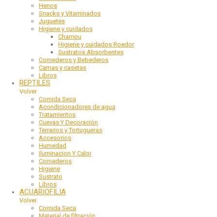
Henos
Snacks y Vitaminados
Juguetes
Higiene y cuidados
Champu
Higiene y cuidados Roedor
Sustratos Absorbentes
Comederos y Bebederos
Camas y casetas
Libros
REPTILES
Volver
Comida Seca
Acondicionadores de agua
Tratamientos
Cuevas Y Decoración
Terrarios y Tortugueras
Accesorios
Humedad
Iluminacion Y Calor
Comederos
Higiene
Sustrato
Libros
ACUARIOFILIA
Volver
Comida Seca
Material de filtración