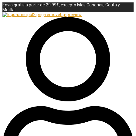
Envío gratis a partir de 29.99€, excepto Islas Canarias, Ceuta y
Melilla.