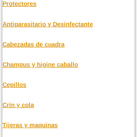
Protectores
Antiparasitario y Desinfectante
Cabezadas de cuadra
Champus y higine caballo
Cepillos
Crin y cola
Tijeras y maquinas