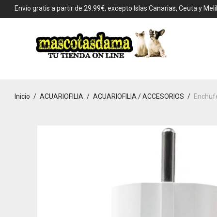
Envío gratis a partir de 29.99€, excepto Islas Canarias, Ceuta y Melil
Inicio
/
ACUARIOFILIA
/
ACUARIOFILIA / ACCESORIOS
/
Enchufe