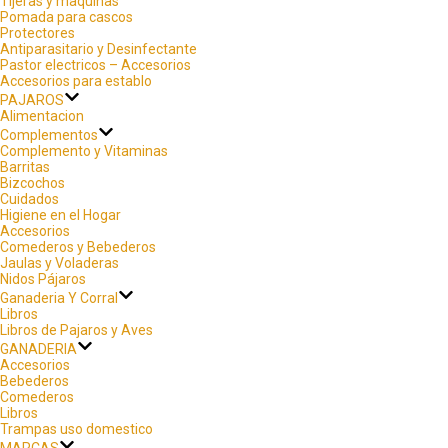
Tijeras y maquinas
Pomada para cascos
Protectores
Antiparasitario y Desinfectante
Pastor electricos – Accesorios
Accesorios para establo
PAJAROS
Alimentacion
Complementos
Complemento y Vitaminas
Barritas
Bizcochos
Cuidados
Higiene en el Hogar
Accesorios
Comederos y Bebederos
Jaulas y Voladeras
Nidos Pájaros
Ganaderia Y Corral
Libros
Libros de Pajaros y Aves
GANADERIA
Accesorios
Bebederos
Comederos
Libros
Trampas uso domestico
MARCAS