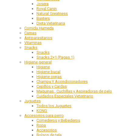
Josera
Royal Canin
Natural Greatness
Banters
Dieta Veterinaria
Comida Humeda
Camas
Antiparasitarios
Vitaminas
Snacks
Snacks
Snacks 2×1 (Pagas 1)
Higiene general
Higiene
Higiene bucal
Higiene orejas
Champu Y Acondicionadores
Cepillos y Cardas
Maquinas , Cuchillas y Aspiradoras de pelo
Cuidados Especiales Veterinario
Juguetes
Todos los Juguetes
KONG
Accesorios para perro
Comederos y Bebederos
Ropa
Accesorios
Bolsos de tela