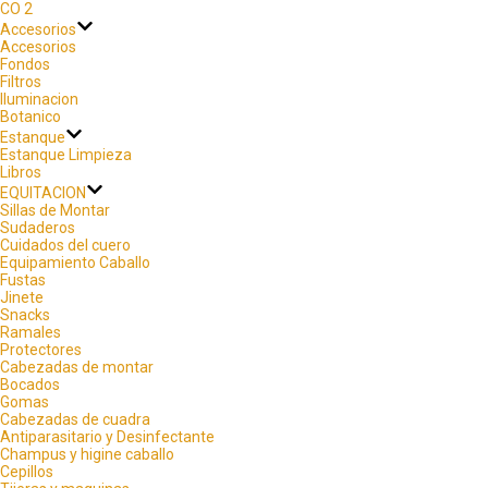
CO 2
Accesorios
Accesorios
Fondos
Filtros
Iluminacion
Botanico
Estanque
Estanque Limpieza
Libros
EQUITACION
Sillas de Montar
Sudaderos
Cuidados del cuero
Equipamiento Caballo
Fustas
Jinete
Snacks
Ramales
Protectores
Cabezadas de montar
Bocados
Gomas
Cabezadas de cuadra
Antiparasitario y Desinfectante
Champus y higine caballo
Cepillos