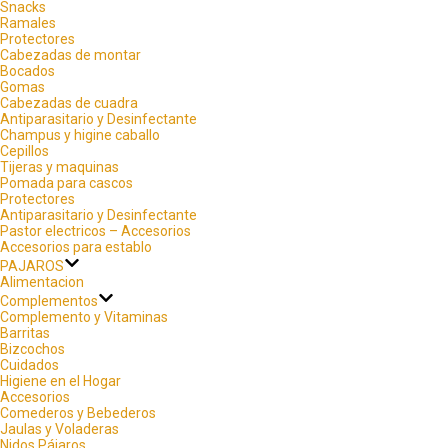
Snacks
Ramales
Protectores
Cabezadas de montar
Bocados
Gomas
Cabezadas de cuadra
Antiparasitario y Desinfectante
Champus y higine caballo
Cepillos
Tijeras y maquinas
Pomada para cascos
Protectores
Antiparasitario y Desinfectante
Pastor electricos – Accesorios
Accesorios para establo
PAJAROS
Alimentacion
Complementos
Complemento y Vitaminas
Barritas
Bizcochos
Cuidados
Higiene en el Hogar
Accesorios
Comederos y Bebederos
Jaulas y Voladeras
Nidos Pájaros