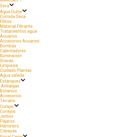
Sera
Agua Dulce
Comida Seca
Filtros
Material Filtrante
Tratamientos agua
Acuarios
Accesorios Acuarios
Bombas
Calentadores
Iluminación
Gravas
Limpieza
Cuidado Plantas
Agua salada
Estanques
Antialgas
Botanico
Accesorios
Terrario
Cunipic
Conejos
Jerbos
Pájaros
Hámsters
Cobayas
Royal Canin