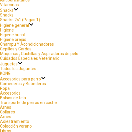
Vitaminas
Snacks
Snacks
Snacks 2×1 (Pagas 1)
Higiene general
Higiene
Higiene bucal
Higiene orejas
Champu Y Acondicionadores
Cepillos y Cardas
Maquinas , Cuchillas y Aspiradoras de pelo
Cuidados Especiales Veterinario
Juguetes
Todos los Juguetes
KONG
Accesorios para perro
Comederos y Bebederos
Ropa
Accesorios
Bolsos de tela
Transporte de perros en coche
Arnes
Collares
Arnes
Adiestramiento
Colección verano
Libros