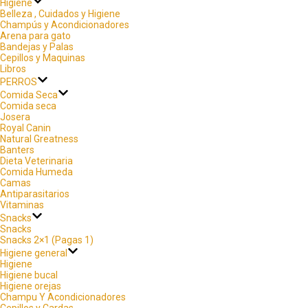
Higiene
Belleza , Cuidados y Higiene
Champús y Acondicionadores
Arena para gato
Bandejas y Palas
Cepillos y Maquinas
Libros
PERROS
Comida Seca
Comida seca
Josera
Royal Canin
Natural Greatness
Banters
Dieta Veterinaria
Comida Humeda
Camas
Antiparasitarios
Vitaminas
Snacks
Snacks
Snacks 2×1 (Pagas 1)
Higiene general
Higiene
Higiene bucal
Higiene orejas
Champu Y Acondicionadores
Cepillos y Cardas