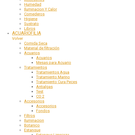
Humedad
Iluminacion Y Calor
Comederos
Higiene
Sustrato
Libros
ACUARIOFILIA
Volver
Comida Seca
Material de filtración
Acuarios
Acuarios
Mesas para Acuario
Tratamientos
Tratamientos Agua
Tratamiento Marino
Tratamiento Cura Peces
Antialgas
Test
CO 2
Accesorios
Accesorios
Fondos
Filtros
Iluminacion
Botanico
Estanque
Estanque Limpieza