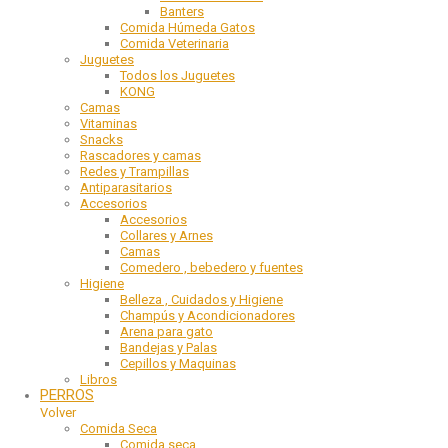
Banters
Comida Húmeda Gatos
Comida Veterinaria
Juguetes
Todos los Juguetes
KONG
Camas
Vitaminas
Snacks
Rascadores y camas
Redes y Trampillas
Antiparasitarios
Accesorios
Accesorios
Collares y Arnes
Camas
Comedero , bebedero y fuentes
Higiene
Belleza , Cuidados y Higiene
Champús y Acondicionadores
Arena para gato
Bandejas y Palas
Cepillos y Maquinas
Libros
PERROS
Volver
Comida Seca
Comida seca