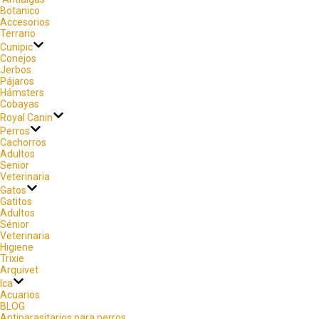
Botanico
Accesorios
Terrario
Cunipic
Conejos
Jerbos
Pájaros
Hámsters
Cobayas
Royal Canin
Perros
Cachorros
Adultos
Senior
Veterinaria
Gatos
Gatitos
Adultos
Sénior
Veterinaria
Higiene
Trixie
Arquivet
Ica
Acuarios
BLOG
Antiparasitarios para perros