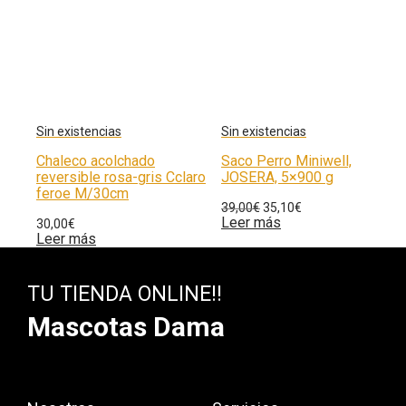
Chaleco acolchado
Saco Perro Miniwell,
reversible rosa-gris Cclaro
JOSERA, 5×900 g
feroe M/30cm
39,00
€
35,10
€
Leer más
30,00
€
Leer más
TU TIENDA ONLINE!!
Mascotas Dama