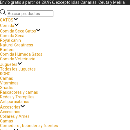
Envío gratis a partir de 29.99€, excepto Islas Canarias, Ceuta y Melilla.
GATOS
Comida
Comida Seca Gatos
Comida Seca
Royal canin
Natural Greatness
Banters
Comida Húmeda Gatos
Comida Veterinaria
Juguetes
Todos los Juguetes
KONG
Camas
Vitaminas
Snacks
Rascadores y camas
Redes y Trampillas
Antiparasitarios
Accesorios
Accesorios
Collares y Arnes
Camas
Comedero , bebedero y fuentes