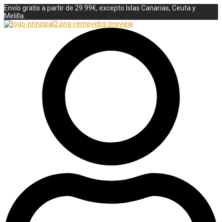
Envío gratis a partir de 29.99€, excepto Islas Canarias, Ceuta y
Melilla.