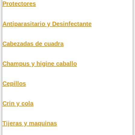
Protectores
Antiparasitario y Desinfectante
Cabezadas de cuadra
Champus y higine caballo
Cepillos
Crin y cola
Tijeras y maquinas