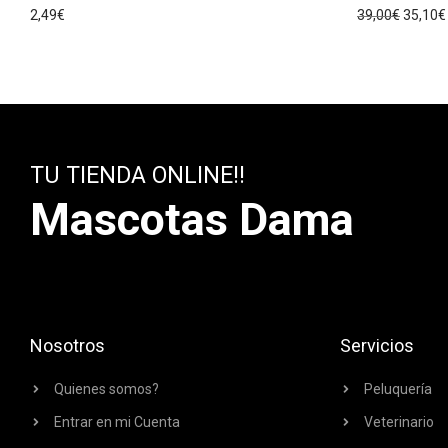
2,49
€
39,00
€
35,10
€
TU TIENDA ONLINE!!
Mascotas Dama
Nosotros
Servicios
Quienes somos?
Peluquería
Entrar en mi Cuenta
Veterinario