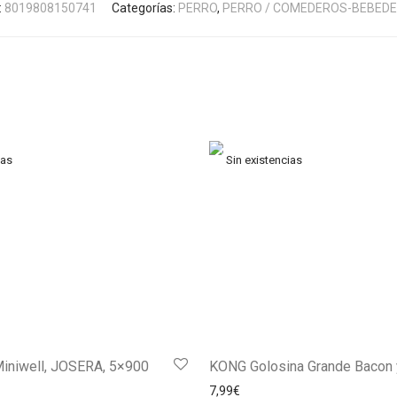
:
8019808150741
Categorías:
PERRO
,
PERRO / COMEDEROS-BEBED
Miniwell, JOSERA, 5×900
KONG Golosina Grande Bacon
7,99
€