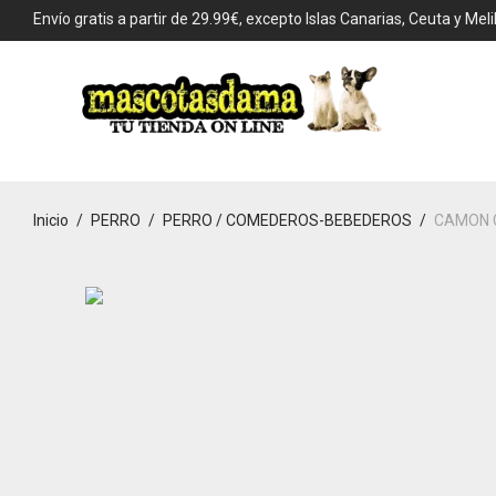
Envío gratis a partir de 29.99€, excepto Islas Canarias, Ceuta y Melil
Inicio
/
PERRO
/
PERRO / COMEDEROS-BEBEDEROS
/
CAMON C