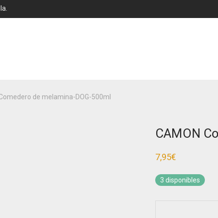
la.
omedero de melamina-DOG-500ml
CAMON Com
7,95
€
3 disponibles