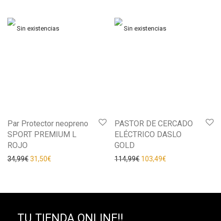
Par Protector neopreno
PASTOR DE CERCADO
SPORT PREMIUM L
ELÉCTRICO DASLO
ROJO
GOLD
34,99
€
31,50
€
114,99
€
103,49
€
TU TIENDA ONLINE!!