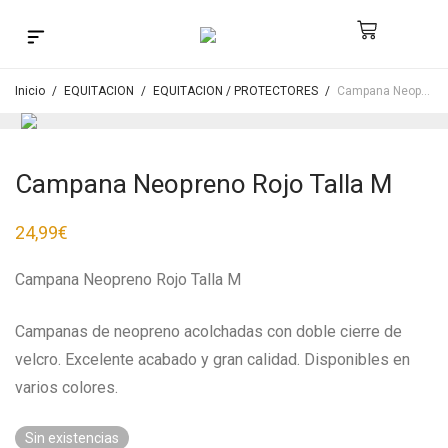
Búsqueda de productos
Inicio
/
EQUITACION
/
EQUITACION / PROTECTORES
/
Campana Neopreno Rojo Talla M
Campana Neopreno Rojo Talla M
24,99
€
Campana Neopreno Rojo Talla M
Campanas de neopreno acolchadas con doble cierre de
velcro. Excelente acabado y gran calidad. Disponibles en
varios colores.
Sin existencias