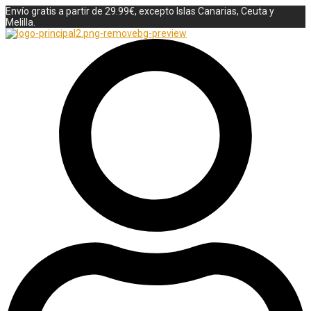
Envío gratis a partir de 29.99€, excepto Islas Canarias, Ceuta y
Melilla.