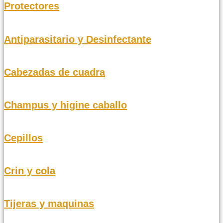
Protectores
Antiparasitario y Desinfectante
Cabezadas de cuadra
Champus y higine caballo
Cepillos
Crin y cola
Tijeras y maquinas