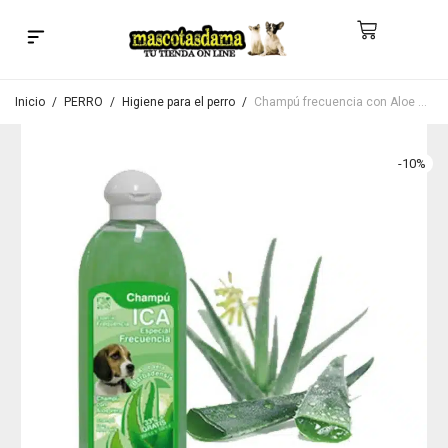
Búsqueda de productos
Inicio
/
PERRO
/
Higiene para el perro
/
Champú frecuencia con Aloe Vera para perros
-
10
%