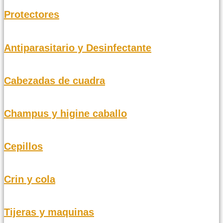
Protectores
Antiparasitario y Desinfectante
Cabezadas de cuadra
Champus y higine caballo
Cepillos
Crin y cola
Tijeras y maquinas