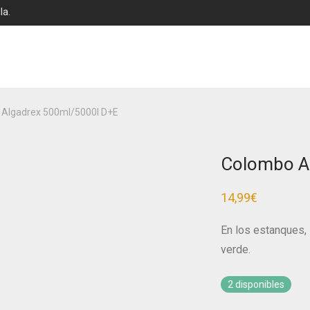
la.
Algadrex 500ml/5000l D+E
Colombo A
14,99
€
En los estanques, 
verde.
2 disponibles