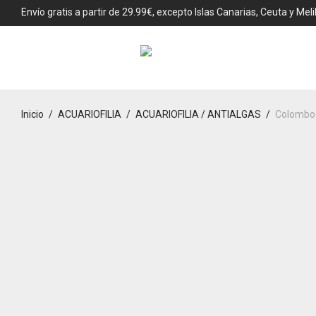
Envío gratis a partir de 29.99€, excepto Islas Canarias, Ceuta y Melil
Inicio
/
ACUARIOFILIA
/
ACUARIOFILIA / ANTIALGAS
/
Colombo 