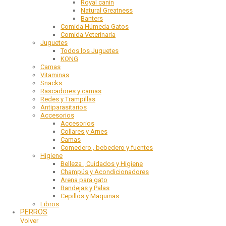
Royal canin
Natural Greatness
Banters
Comida Húmeda Gatos
Comida Veterinaria
Juguetes
Todos los Juguetes
KONG
Camas
Vitaminas
Snacks
Rascadores y camas
Redes y Trampillas
Antiparasitarios
Accesorios
Accesorios
Collares y Arnes
Camas
Comedero , bebedero y fuentes
Higiene
Belleza , Cuidados y Higiene
Champús y Acondicionadores
Arena para gato
Bandejas y Palas
Cepillos y Maquinas
Libros
PERROS
Volver