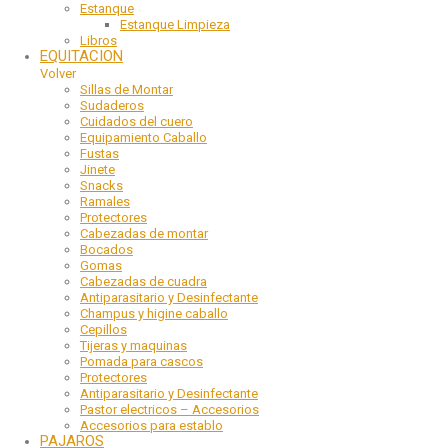
Estanque
Estanque Limpieza
Libros
EQUITACION
Volver
Sillas de Montar
Sudaderos
Cuidados del cuero
Equipamiento Caballo
Fustas
Jinete
Snacks
Ramales
Protectores
Cabezadas de montar
Bocados
Gomas
Cabezadas de cuadra
Antiparasitario y Desinfectante
Champus y higine caballo
Cepillos
Tijeras y maquinas
Pomada para cascos
Protectores
Antiparasitario y Desinfectante
Pastor electricos – Accesorios
Accesorios para establo
PAJAROS