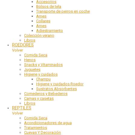
Accesorios
Bolsos de tela
Transporte de perros en coche
Arnes
Collares
Arnes
Adiestramiento
Colección verano
Libros
ROEDORES
Volver
Comida Seca
Henos
Snacks y Vitaminados
Juguetes
Higiene y cuidados
Champu
Higiene y cuidados Roedor
Sustratos Absorbentes
Comederos y Bebederos
Camas y casetas
Libros
REPTILES
Volver
Comida Seca
Acondicionadores de agua
Tratamientos
Cuevas Y Decoración