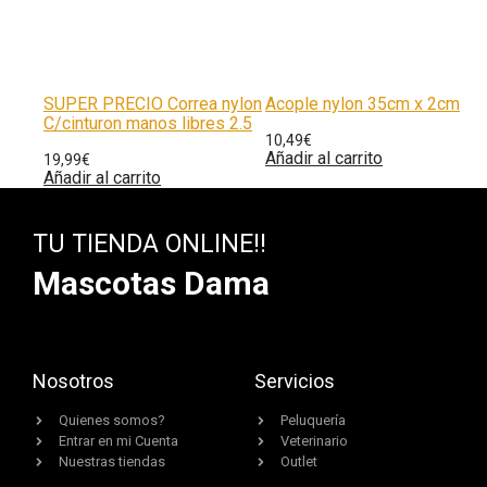
SUPER PRECIO Correa nylon
Acople nylon 35cm x 2cm
C/cinturon manos libres 2.5
10,49
€
Añadir al carrito
19,99
€
Añadir al carrito
TU TIENDA ONLINE!!
Mascotas Dama
Nosotros
Servicios
Quienes somos?
Peluquería
Entrar en mi Cuenta
Veterinario
Nuestras tiendas
Outlet