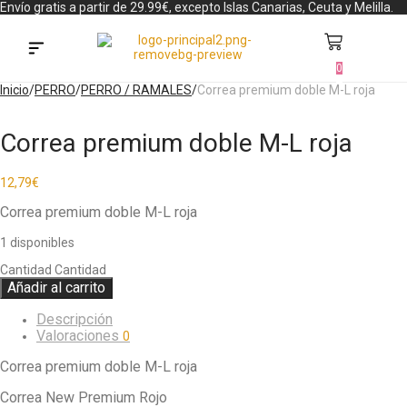
Envío gratis a partir de 29.99€, excepto Islas Canarias, Ceuta y Melilla.
0
Búsqueda de productos
Inicio
/
PERRO
/
PERRO / RAMALES
/
Correa premium doble M-L roja
Correa premium doble M-L roja
12,79
€
Correa premium doble M-L roja
1 disponibles
Cantidad
Cantidad
Añadir al carrito
Descripción
Valoraciones
0
Correa premium doble M-L roja
Correa New Premium Rojo