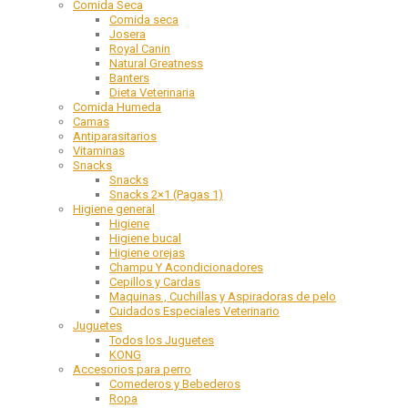
Comida Seca
Comida seca
Josera
Royal Canin
Natural Greatness
Banters
Dieta Veterinaria
Comida Humeda
Camas
Antiparasitarios
Vitaminas
Snacks
Snacks
Snacks 2×1 (Pagas 1)
Higiene general
Higiene
Higiene bucal
Higiene orejas
Champu Y Acondicionadores
Cepillos y Cardas
Maquinas , Cuchillas y Aspiradoras de pelo
Cuidados Especiales Veterinario
Juguetes
Todos los Juguetes
KONG
Accesorios para perro
Comederos y Bebederos
Ropa