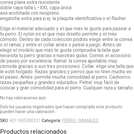
correa plana extra resistente
doble capa talla L–XXL capa única
asa acolchada con neopreno
enganche extra para p.ej. la plaquita identificativa o el flasher
Elige el material adecuado y el que más te guste para pasear a
tu perro. El nylon es el que más diseño permite y el más
cómodo. Dentro de cada colección podrás elegir entre la correa
o el ramal; y entre el collar arnés o petral a juego. Antes de
elegir el modelo que más te gusta comprueba la talla que
necesita tu perro gracias a nuestras guías. Correa: el accesorio
de paseo por excelencia. Ramal: la correa ajustable; muy
cómoda gracias a sus tres posiciones. Collar: elige una talla que
le esté holgado. Razas grandes y perros que no tiren mucho en
el paseo. Arnés: permite mucha comodidad al perro. Cachorros
razas pequeñas y grandes educados. Petral: muy fácil de
colocar y gran comodidad para el perro. Cualquier raza y tamaño.
No hay valoraciones aún.
Solo los usuarios registrados que hayan comprado este producto
pueden hacer una valoración.
SKU:
4011905200231
Categoría:
PERRO / RAMALES
Productos relacionados