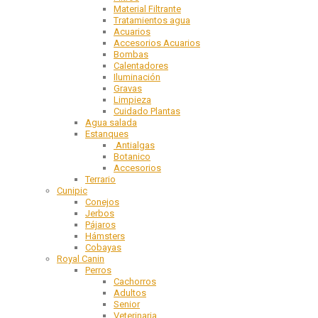
Material Filtrante
Tratamientos agua
Acuarios
Accesorios Acuarios
Bombas
Calentadores
Iluminación
Gravas
Limpieza
Cuidado Plantas
Agua salada
Estanques
Antialgas
Botanico
Accesorios
Terrario
Cunipic
Conejos
Jerbos
Pájaros
Hámsters
Cobayas
Royal Canin
Perros
Cachorros
Adultos
Senior
Veterinaria