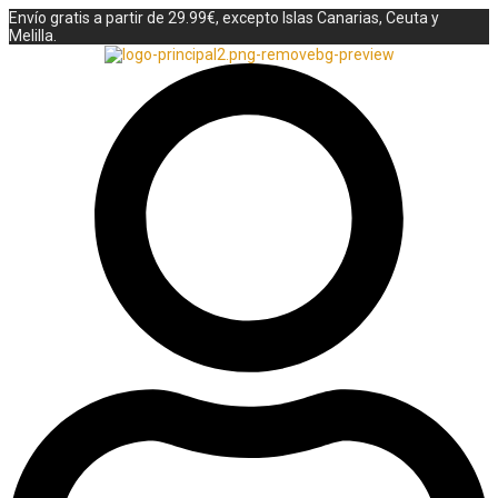
Envío gratis a partir de 29.99€, excepto Islas Canarias, Ceuta y
Melilla.