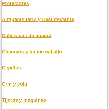
Protectores
Antiparasitario y Desinfectante
Cabezadas de cuadra
Champus y higine caballo
Cepillos
Crin y cola
Tijeras y maquinas