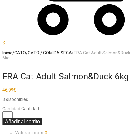
0
Inicio
/
GATO
/
GATO / COMIDA SECA
/
ERA Cat Adult Salmon&Duck
6kg
ERA Cat Adult Salmon&Duck 6kg
46,99
€
3 disponibles
Cantidad
Cantidad
Añadir al carrito
Valoraciones
0