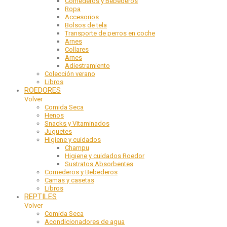
Comederos y Bebederos
Ropa
Accesorios
Bolsos de tela
Transporte de perros en coche
Arnes
Collares
Arnes
Adiestramiento
Colección verano
Libros
ROEDORES
Volver
Comida Seca
Henos
Snacks y Vitaminados
Juguetes
Higiene y cuidados
Champu
Higiene y cuidados Roedor
Sustratos Absorbentes
Comederos y Bebederos
Camas y casetas
Libros
REPTILES
Volver
Comida Seca
Acondicionadores de agua