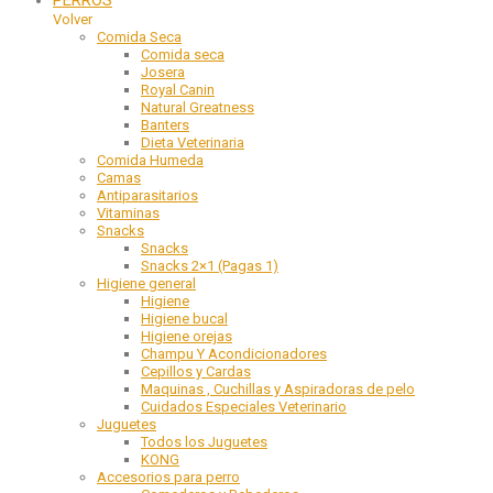
Volver
Comida Seca
Comida seca
Josera
Royal Canin
Natural Greatness
Banters
Dieta Veterinaria
Comida Humeda
Camas
Antiparasitarios
Vitaminas
Snacks
Snacks
Snacks 2×1 (Pagas 1)
Higiene general
Higiene
Higiene bucal
Higiene orejas
Champu Y Acondicionadores
Cepillos y Cardas
Maquinas , Cuchillas y Aspiradoras de pelo
Cuidados Especiales Veterinario
Juguetes
Todos los Juguetes
KONG
Accesorios para perro