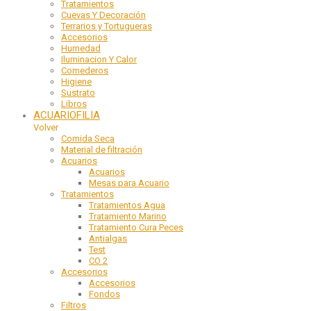
Tratamientos
Cuevas Y Decoración
Terrarios y Tortugueras
Accesorios
Humedad
Iluminacion Y Calor
Comederos
Higiene
Sustrato
Libros
ACUARIOFILIA
Volver
Comida Seca
Material de filtración
Acuarios
Acuarios
Mesas para Acuario
Tratamientos
Tratamientos Agua
Tratamiento Marino
Tratamiento Cura Peces
Antialgas
Test
CO 2
Accesorios
Accesorios
Fondos
Filtros