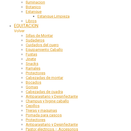
Iluminacion
Botanico
Estanque
Estanque Limpieza
Libros
EQUITACION
Volver
Sillas de Montar
Sudaderos
Cuidados del cuero
Equipamiento Caballo
Fustas
Jinete
Snacks
Ramales
Protectores
Cabezadas de montar
Bocados
Gomas
Cabezadas de cuadra
Antiparasitario y Desinfectante
Champus y higine caballo
Cepillos
Tijeras y maquinas
Pomada para cascos
Protectores
Antiparasitario y Desinfectante
Pastor electricos – Accesorios