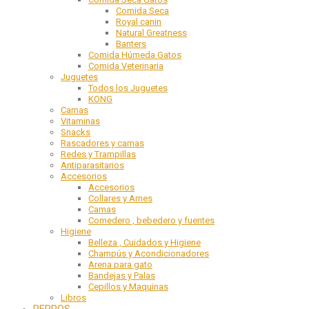
Comida Seca
Royal canin
Natural Greatness
Banters
Comida Húmeda Gatos
Comida Veterinaria
Juguetes
Todos los Juguetes
KONG
Camas
Vitaminas
Snacks
Rascadores y camas
Redes y Trampillas
Antiparasitarios
Accesorios
Accesorios
Collares y Arnes
Camas
Comedero , bebedero y fuentes
Higiene
Belleza , Cuidados y Higiene
Champús y Acondicionadores
Arena para gato
Bandejas y Palas
Cepillos y Maquinas
Libros
PERROS