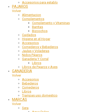
Accesorios para establo
PAJAROS
Volver
Alimentacion
Complementos
Complemento y Vitaminas
Barritas
Bizcochos
Cuidados
Higiene en el Hogar
Accesorios
Comederos y Bebederos
Jaulas y Voladeras
Nidos Pájaros
Ganaderia Y Corral
Libros
Libros de Pajaros y Aves
GANADERIA
Volver
Accesorios
Bebederos
Comederos
Libros
Trampas uso domestico
MARCAS
Volver
Sera
Agua Dulce