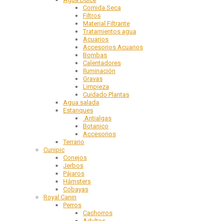
Comida Seca
Filtros
Material Filtrante
Tratamientos agua
Acuarios
Accesorios Acuarios
Bombas
Calentadores
Iluminación
Gravas
Limpieza
Cuidado Plantas
Agua salada
Estanques
Antialgas
Botanico
Accesorios
Terrario
Cunipic
Conejos
Jerbos
Pájaros
Hámsters
Cobayas
Royal Canin
Perros
Cachorros
Adultos