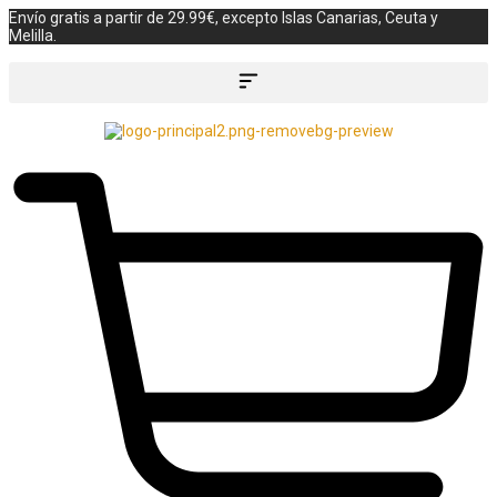
Envío gratis a partir de 29.99€, excepto Islas Canarias, Ceuta y
Melilla.
Búsqueda de productos