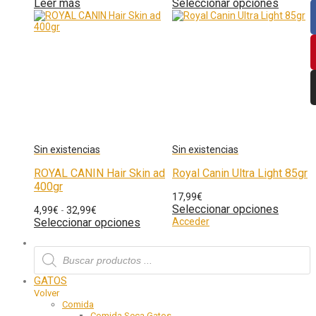
Leer más
Seleccionar opciones
D
p
O
ROYAL CANIN Hair Skin ad
Royal Canin Ultra Light 85gr
400gr
17,99
€
Seleccionar opciones
4,99
€
-
32,99
€
Seleccionar opciones
Acceder
GATOS
Volver
Comida
Comida Seca Gatos