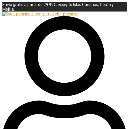
Envío gratis a partir de 29.99€, excepto Islas Canarias, Ceuta y
Melilla.