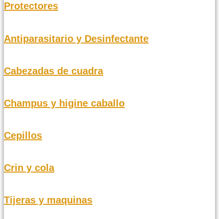
Protectores
Antiparasitario y Desinfectante
Cabezadas de cuadra
Champus y higine caballo
Cepillos
Crin y cola
Tijeras y maquinas