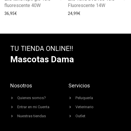
fluorescente 40W
Fluorescente 14W
36,95
€
24,99
€
TU TIENDA ONLINE!!
Mascotas Dama
Nosotros
Servicios
Quienes somos?
Peluquería
Entrar en mi Cuenta
Veterinario
Nuestras tiendas
Outlet