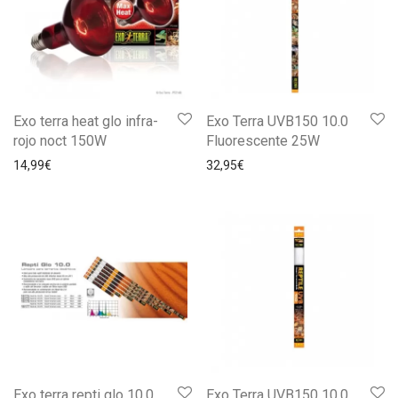
Exo terra heat glo infra-
Exo Terra UVB150 10.0
rojo noct 150W
Fluorescente 25W
14,99
€
32,95
€
Exo terra repti glo 10.0
Exo Terra UVB150 10.0