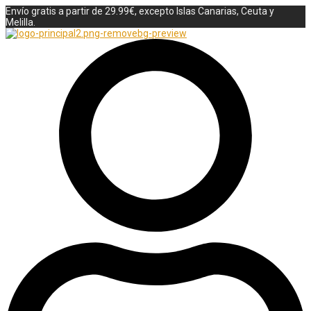
Envío gratis a partir de 29.99€, excepto Islas Canarias, Ceuta y
Melilla.