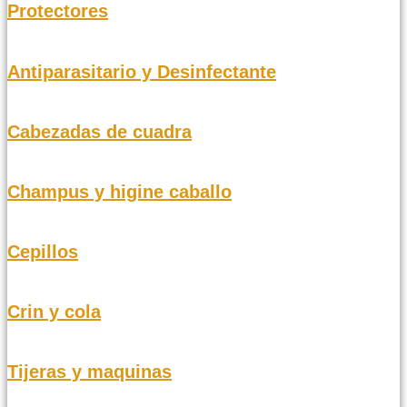
Protectores
Antiparasitario y Desinfectante
Cabezadas de cuadra
Champus y higine caballo
Cepillos
Crin y cola
Tijeras y maquinas