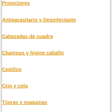
Protectores
Antiparasitario y Desinfectante
Cabezadas de cuadra
Champus y higine caballo
Cepillos
Crin y cola
Tijeras y maquinas