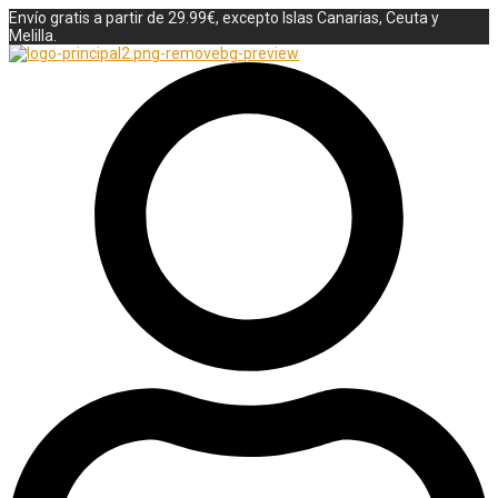
Envío gratis a partir de 29.99€, excepto Islas Canarias, Ceuta y
Melilla.