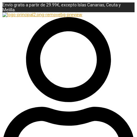
Envío gratis a partir de 29.99€, excepto Islas Canarias, Ceuta y
Melilla.