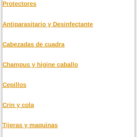
Protectores
Antiparasitario y Desinfectante
Cabezadas de cuadra
Champus y higine caballo
Cepillos
Crin y cola
Tijeras y maquinas