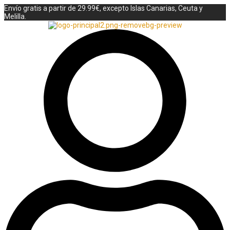
Envío gratis a partir de 29.99€, excepto Islas Canarias, Ceuta y
Melilla.