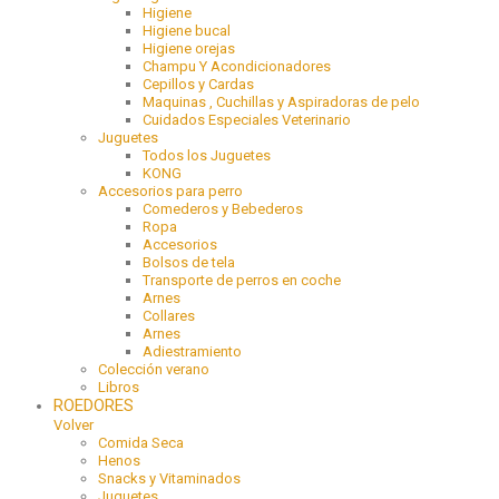
Higiene
Higiene bucal
Higiene orejas
Champu Y Acondicionadores
Cepillos y Cardas
Maquinas , Cuchillas y Aspiradoras de pelo
Cuidados Especiales Veterinario
Juguetes
Todos los Juguetes
KONG
Accesorios para perro
Comederos y Bebederos
Ropa
Accesorios
Bolsos de tela
Transporte de perros en coche
Arnes
Collares
Arnes
Adiestramiento
Colección verano
Libros
ROEDORES
Volver
Comida Seca
Henos
Snacks y Vitaminados
Juguetes