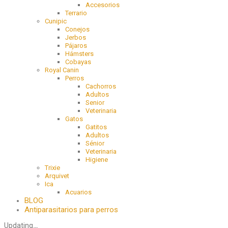
Accesorios
Terrario
Cunipic
Conejos
Jerbos
Pájaros
Hámsters
Cobayas
Royal Canin
Perros
Cachorros
Adultos
Senior
Veterinaria
Gatos
Gatitos
Adultos
Sénior
Veterinaria
Higiene
Trixie
Arquivet
Ica
Acuarios
BLOG
Antiparasitarios para perros
Updating
…