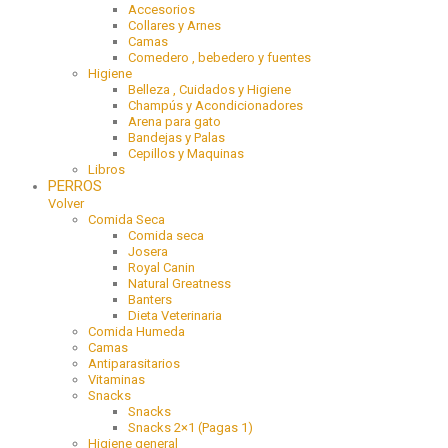
Accesorios
Collares y Arnes
Camas
Comedero , bebedero y fuentes
Higiene
Belleza , Cuidados y Higiene
Champús y Acondicionadores
Arena para gato
Bandejas y Palas
Cepillos y Maquinas
Libros
PERROS
Volver
Comida Seca
Comida seca
Josera
Royal Canin
Natural Greatness
Banters
Dieta Veterinaria
Comida Humeda
Camas
Antiparasitarios
Vitaminas
Snacks
Snacks
Snacks 2×1 (Pagas 1)
Higiene general