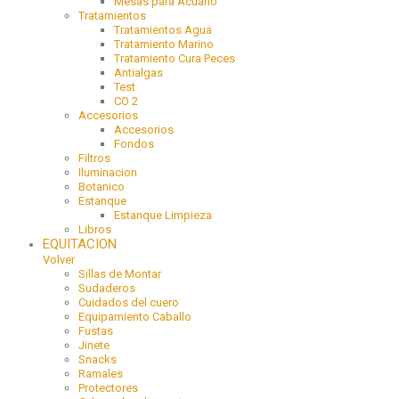
Mesas para Acuario
Tratamientos
Tratamientos Agua
Tratamiento Marino
Tratamiento Cura Peces
Antialgas
Test
CO 2
Accesorios
Accesorios
Fondos
Filtros
Iluminacion
Botanico
Estanque
Estanque Limpieza
Libros
EQUITACION
Volver
Sillas de Montar
Sudaderos
Cuidados del cuero
Equipamiento Caballo
Fustas
Jinete
Snacks
Ramales
Protectores