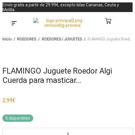
Envío gratis a partir de 29.99€, excepto Islas Canarias, Ceuta y
Melilla.
Búsqueda de productos
Antiparasitarios para perros
Inicio
/
ROEDORES
/
ROEDORES / JUGUETES
/
FLAMINGO Juguete Roedor Algi Cuerda para masticar…
FLAMINGO Juguete Roedor Algi
Cuerda para masticar…
2,99
€
5 disponibles