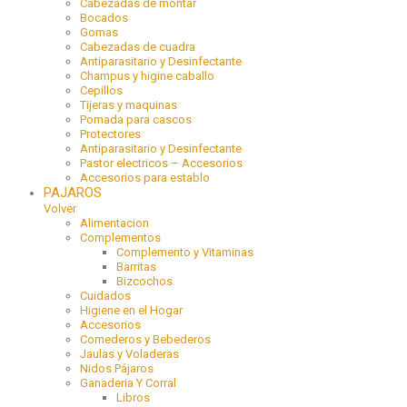
Cabezadas de montar
Bocados
Gomas
Cabezadas de cuadra
Antiparasitario y Desinfectante
Champus y higine caballo
Cepillos
Tijeras y maquinas
Pomada para cascos
Protectores
Antiparasitario y Desinfectante
Pastor electricos – Accesorios
Accesorios para establo
PAJAROS
Volver
Alimentacion
Complementos
Complemento y Vitaminas
Barritas
Bizcochos
Cuidados
Higiene en el Hogar
Accesorios
Comederos y Bebederos
Jaulas y Voladeras
Nidos Pájaros
Ganaderia Y Corral
Libros