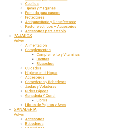
Cepillos
Tijeras y maquinas
Pomada para cascos
Protectores
Antiparasitario y Desinfectante
Pastor electricos – Accesorios
Accesorios para establo
PAJAROS
Volver
Alimentacion
Complementos
Complemento y Vitaminas
Barritas
Bizcochos
Cuidados
Higiene en el Hogar
Accesorios
Comederos y Bebederos
Jaulas y Voladeras
Nidos Pájaros
Ganaderia Y Corral
Libros
Libros de Pajaros y Aves
GANADERIA
Volver
Accesorios
Bebederos