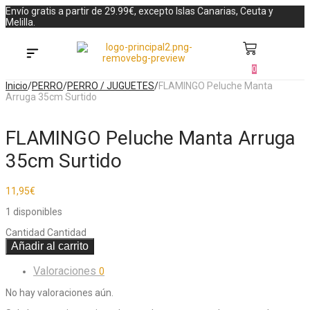
Envío gratis a partir de 29.99€, excepto Islas Canarias, Ceuta y
Melilla.
0
Búsqueda de productos
Inicio
/
PERRO
/
PERRO / JUGUETES
/
FLAMINGO Peluche Manta
Arruga 35cm Surtido
FLAMINGO Peluche Manta Arruga
35cm Surtido
11,95
€
1 disponibles
Cantidad
Cantidad
Añadir al carrito
Valoraciones
0
No hay valoraciones aún.