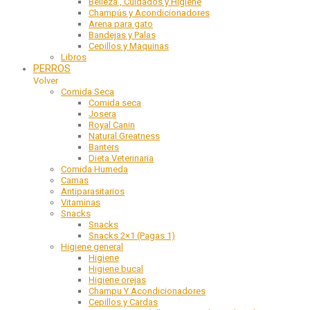
Belleza , Cuidados y Higiene
Champús y Acondicionadores
Arena para gato
Bandejas y Palas
Cepillos y Maquinas
Libros
PERROS
Volver
Comida Seca
Comida seca
Josera
Royal Canin
Natural Greatness
Banters
Dieta Veterinaria
Comida Humeda
Camas
Antiparasitarios
Vitaminas
Snacks
Snacks
Snacks 2×1 (Pagas 1)
Higiene general
Higiene
Higiene bucal
Higiene orejas
Champu Y Acondicionadores
Cepillos y Cardas