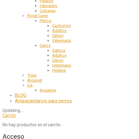
Pájaros
Hámsters
Cobayas
Royal Canin
Perros
Cachorros
Adultos
Senior
Veterinaria
Gatos
Gatitos
Adultos
Sénior
Veterinaria
Higiene
Trixie
Arquivet
Ica
Acuarios
BLOG
Antiparasitarios para perros
Updating
…
Carrito
No hay productos en el carrito.
Acceso