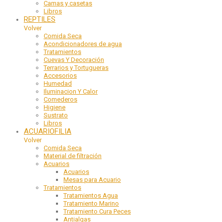
Camas y casetas
Libros
REPTILES
Volver
Comida Seca
Acondicionadores de agua
Tratamientos
Cuevas Y Decoración
Terrarios y Tortugueras
Accesorios
Humedad
Iluminacion Y Calor
Comederos
Higiene
Sustrato
Libros
ACUARIOFILIA
Volver
Comida Seca
Material de filtración
Acuarios
Acuarios
Mesas para Acuario
Tratamientos
Tratamientos Agua
Tratamiento Marino
Tratamiento Cura Peces
Antialgas