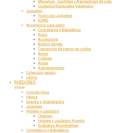
Maquinas , Cuchillas y Aspiradoras de pelo
Cuidados Especiales Veterinario
Juguetes
Todos los Juguetes
KONG
Accesorios para perro
Comederos y Bebederos
Ropa
Accesorios
Bolsos de tela
Transporte de perros en coche
Arnes
Collares
Arnes
Adiestramiento
Colección verano
Libros
ROEDORES
Volver
Comida Seca
Henos
Snacks y Vitaminados
Juguetes
Higiene y cuidados
Champu
Higiene y cuidados Roedor
Sustratos Absorbentes
Comederos y Bebederos