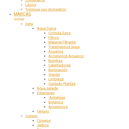
Comederos
Libros
Trampas uso domestico
MARCAS
Volver
Sera
Agua Dulce
Comida Seca
Filtros
Material Filtrante
Tratamientos agua
Acuarios
Accesorios Acuarios
Bombas
Calentadores
Iluminación
Gravas
Limpieza
Cuidado Plantas
Agua salada
Estanques
Antialgas
Botanico
Accesorios
Terrario
Cunipic
Conejos
Jerbos