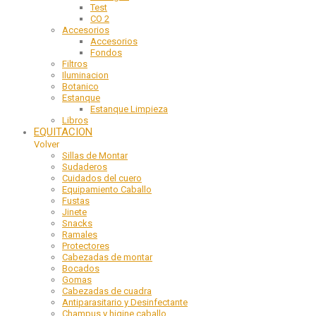
Test
CO 2
Accesorios
Accesorios
Fondos
Filtros
Iluminacion
Botanico
Estanque
Estanque Limpieza
Libros
EQUITACION
Volver
Sillas de Montar
Sudaderos
Cuidados del cuero
Equipamiento Caballo
Fustas
Jinete
Snacks
Ramales
Protectores
Cabezadas de montar
Bocados
Gomas
Cabezadas de cuadra
Antiparasitario y Desinfectante
Champus y higine caballo