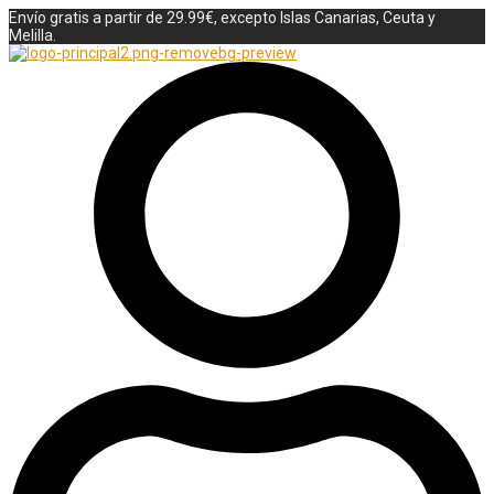
Envío gratis a partir de 29.99€, excepto Islas Canarias, Ceuta y
Melilla.