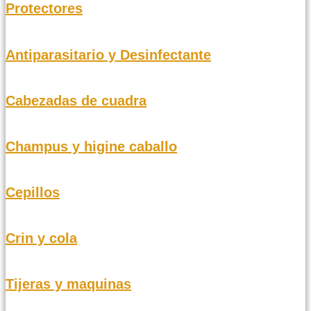
Protectores
Antiparasitario y Desinfectante
Cabezadas de cuadra
Champus y higine caballo
Cepillos
Crin y cola
Tijeras y maquinas