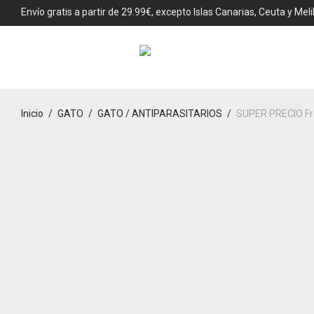
Envío gratis a partir de 29.99€, excepto Islas Canarias, Ceuta y Melil
Inicio
/
GATO
/
GATO / ANTIPARASITARIOS
/
SUPER PRECIO Fr