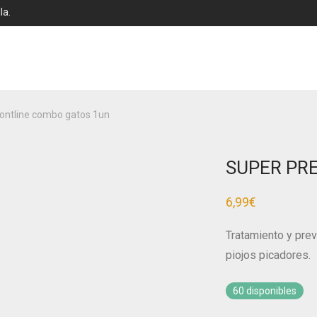
la.
ontline combo gatos 1un
SUPER PRE
6,99
€
Tratamiento y preve
piojos picadores.
60 disponibles