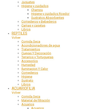
Juguetes
Higiene y cuidados
Champu
Higiene y cuidados Roedor
Sustratos Absorbentes
Comederos y Bebederos
Camas y casetas
Libros
REPTILES
Volver
Comida Seca
Acondicionadores de agua
Tratamientos
Cuevas Y Decoración
Terrarios y Tortugueras
Accesorios
Humedad
Iluminacion Y Calor
Comederos
Higiene
Sustrato
Libros
ACUARIOFILIA
Volver
Comida Seca
Material de filtración
Acuarios
Acuarios