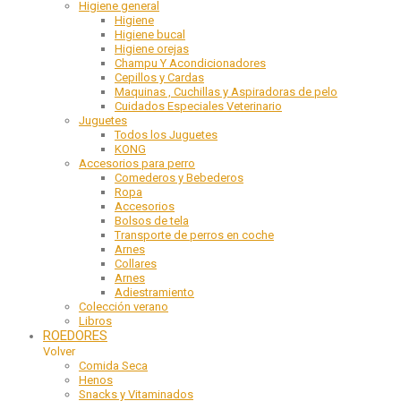
Higiene general
Higiene
Higiene bucal
Higiene orejas
Champu Y Acondicionadores
Cepillos y Cardas
Maquinas , Cuchillas y Aspiradoras de pelo
Cuidados Especiales Veterinario
Juguetes
Todos los Juguetes
KONG
Accesorios para perro
Comederos y Bebederos
Ropa
Accesorios
Bolsos de tela
Transporte de perros en coche
Arnes
Collares
Arnes
Adiestramiento
Colección verano
Libros
ROEDORES
Volver
Comida Seca
Henos
Snacks y Vitaminados