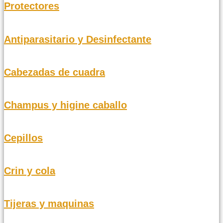
Protectores
Antiparasitario y Desinfectante
Cabezadas de cuadra
Champus y higine caballo
Cepillos
Crin y cola
Tijeras y maquinas