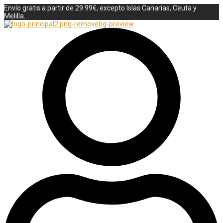
Envío gratis a partir de 29.99€, excepto Islas Canarias, Ceuta y
Melilla.