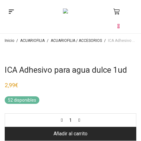
Búsqueda de productos
0
Inicio
/
ACUARIOFILIA
/
ACUARIOFILIA / ACCESORIOS
/
ICA Adhesivo para agua dulce 1ud
ICA Adhesivo para agua dulce 1ud
2,99
€
52 disponibles
Añadir al carrito