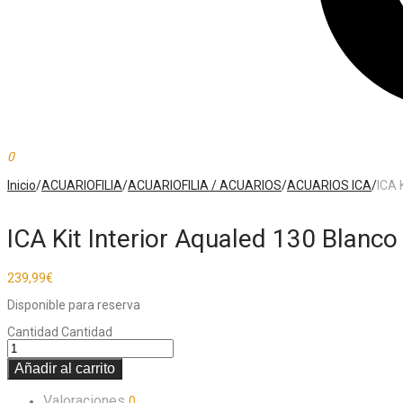
0
Inicio
/
ACUARIOFILIA
/
ACUARIOFILIA / ACUARIOS
/
ACUARIOS ICA
/
ICA 
ICA Kit Interior Aqualed 130 Bla
239,99
€
Disponible para reserva
Cantidad
Cantidad
Añadir al carrito
Valoraciones
0