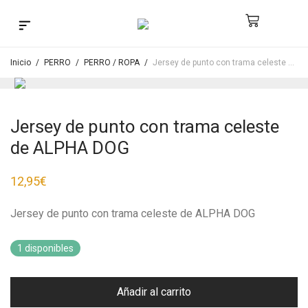
Búsqueda de productos
Inicio
/
PERRO
/
PERRO / ROPA
/
Jersey de punto con trama celeste de ALPHA DOG
Jersey de punto con trama celeste
de ALPHA DOG
12,95
€
Jersey de punto con trama celeste de ALPHA DOG
1 disponibles
Añadir al carrito