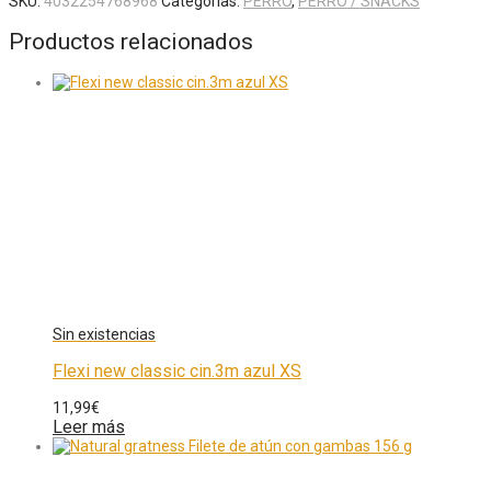
SKU:
4032254768968
Categorías:
PERRO
,
PERRO / SNACKS
Productos relacionados
Flexi new classic cin.3m azul XS
11,99
€
Leer más