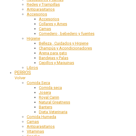
Redes y Trampillas
Antiparasitarios
Accesorios
Accesorios
Collares y Arnes
Camas
Comedero , bebedero y fuentes
Higiene
Belleza , Cuidados y Higiene
Champús y Acondicionadores
Arena para gato
Bandejas y Palas
Cepillos y Maquinas
Libros
PERROS
Volver
Comida Seca
Comida seca
Josera
Royal Canin
Natural Greatness
Banters
Dieta Veterinaria
Comida Humeda
Camas
Antiparasitarios
Vitaminas