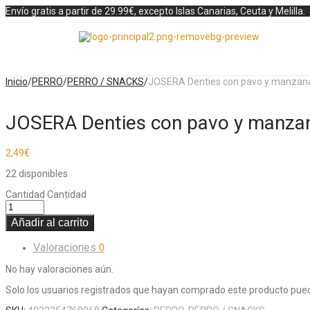
Envío gratis a partir de 29.99€, excepto Islas Canarias, Ceuta y Melilla.
Inicio
/
PERRO
/
PERRO / SNACKS
/
JOSERA Denties con pavo y manzan
JOSERA Denties con pavo y manza
2,49
€
22 disponibles
Cantidad
Cantidad
Añadir al carrito
Valoraciones
0
No hay valoraciones aún.
Solo los usuarios registrados que hayan comprado este producto pued