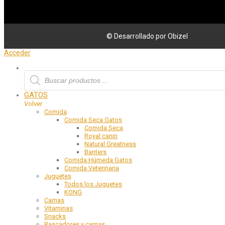
© Desarrollado por Obizel
Acceder
GATOS
Volver
Comida
Comida Seca Gatos
Comida Seca
Royal canin
Natural Greatness
Banters
Comida Húmeda Gatos
Comida Veterinaria
Juguetes
Todos los Juguetes
KONG
Camas
Vitaminas
Snacks
Rascadores y camas