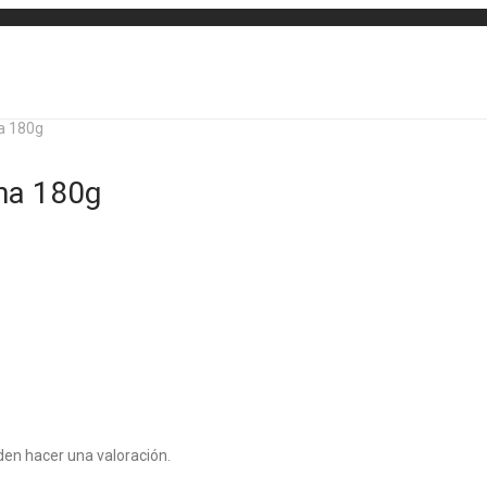
a 180g
na 180g
en hacer una valoración.