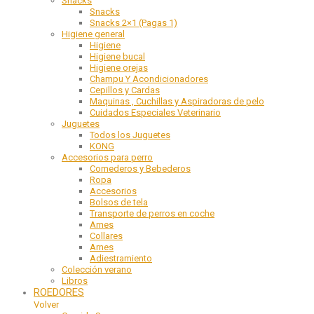
Snacks
Snacks
Snacks 2×1 (Pagas 1)
Higiene general
Higiene
Higiene bucal
Higiene orejas
Champu Y Acondicionadores
Cepillos y Cardas
Maquinas , Cuchillas y Aspiradoras de pelo
Cuidados Especiales Veterinario
Juguetes
Todos los Juguetes
KONG
Accesorios para perro
Comederos y Bebederos
Ropa
Accesorios
Bolsos de tela
Transporte de perros en coche
Arnes
Collares
Arnes
Adiestramiento
Colección verano
Libros
ROEDORES
Volver