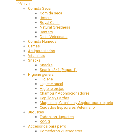
Volver
Comida Seca
Comida seca
Josera
Royal Canin
Natural Greatness
Banters
Dieta Veterinaria
Comida Humeda
Camas
Antiparasitarios
Vitaminas
Snacks
Snacks
Snacks 2×1 (Pagas 1)
Higiene general
Higiene
Higiene bucal
Higiene orejas
Champu Y Acondicionadores
Cepillos y Cardas
Maquinas , Cuchillas y Aspiradoras de pelo
Cuidados Especiales Veterinario
Juguetes
Todos los Juguetes
KONG
Accesorios para perro
Comederos y Bebederos