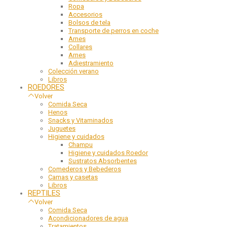
Ropa
Accesorios
Bolsos de tela
Transporte de perros en coche
Arnes
Collares
Arnes
Adiestramiento
Colección verano
Libros
ROEDORES
Volver
Comida Seca
Henos
Snacks y Vitaminados
Juguetes
Higiene y cuidados
Champu
Higiene y cuidados Roedor
Sustratos Absorbentes
Comederos y Bebederos
Camas y casetas
Libros
REPTILES
Volver
Comida Seca
Acondicionadores de agua
Tratamientos