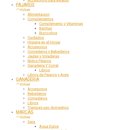
Accesorios para establo
PAJAROS
Volver
Alimentacion
Complementos
Complemento y Vitaminas
Barritas
Bizcochos
Cuidados
Higiene en el Hogar
Accesorios
Comederos y Bebederos
Jaulas y Voladeras
Nidos Pájaros
Ganaderia Y Corral
Libros
Libros de Pajaros y Aves
GANADERIA
Volver
Accesorios
Bebederos
Comederos
Libros
Trampas uso domestico
MARCAS
Volver
Sera
Agua Dulce