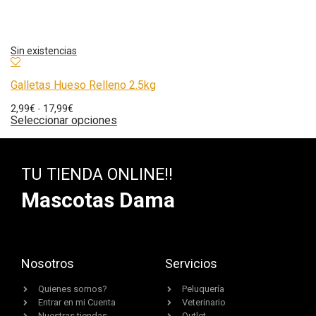
Galletas Hueso Relleno 2.5kg
2,99
€
-
17,99
€
Seleccionar opciones
TU TIENDA ONLINE!!
Mascotas Dama
Nosotros
Servicios
Quienes somos?
Peluquería
Entrar en mi Cuenta
Veterinario
Nuestras tiendas
Outlet