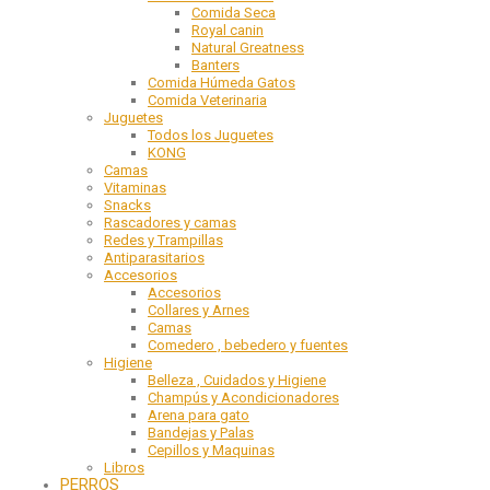
Comida Seca
Royal canin
Natural Greatness
Banters
Comida Húmeda Gatos
Comida Veterinaria
Juguetes
Todos los Juguetes
KONG
Camas
Vitaminas
Snacks
Rascadores y camas
Redes y Trampillas
Antiparasitarios
Accesorios
Accesorios
Collares y Arnes
Camas
Comedero , bebedero y fuentes
Higiene
Belleza , Cuidados y Higiene
Champús y Acondicionadores
Arena para gato
Bandejas y Palas
Cepillos y Maquinas
Libros
PERROS