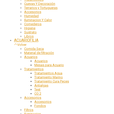
Cuevas Y Decoración
Terrarios y Tortugueras
Accesorios
Humedad
Iluminacion Y Calor
Comederos
Higiene
Sustrato
Libros
ACUARIOFILIA
Volver
Comida Seca
Material de filtración
Acuarios
Acuarios
Mesas para Acuario
Tratamientos
Tratamientos Agua
Tratamiento Marino
Tratamiento Cura Peces
Antialgas
Test
CO 2
Accesorios
Accesorios
Fondos
Filtros
Iluminacion