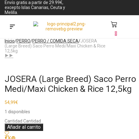
Envío gratis a partir de 29.99€,
excepto Islas Canarias, Ceuta y
Melilla.
0
Búsqueda de productos
Inicio
/
PERRO
/
PERRO / COMIDA SECA
/
JOSERA
(Large Breed) Saco Perro Medi/Maxi Chicken & Rice
12,5kg
JOSERA (Large Breed) Saco Perro
Medi/Maxi Chicken & Rice 12,5kg
54,99
€
1 disponibles
Cantidad
Cantidad
Añadir al carrito