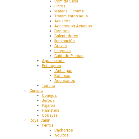
Comida Seca
Filtros
Material Filtrante
Tratamientos agua
Acuarios
Accesorios Acuarios
Bombas
Calentadores
Iluminación
Gravas
Limpieza
Cuidado Plantas
Agua salada
Estanques
Antialgas
Botanico
Accesorios
Terrario
Cunipic
Conejos
Jerbos
Pájaros
Hámsters
Cobayas
Royal Canin
Perros
Cachorros
Adultos