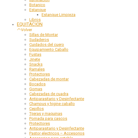
Botanico
Estanque
Estanque Limpieza
Libros
EQUITACION
Volver
Sillas de Montar
Sudaderos
Cuidados del cuero
Equipamiento Caballo
Fustas
Jinete
Snacks
Ramales
Protectores
Cabezadas de montar
Bocados
Gomas
Cabezadas de cuadra
Antiparasitario y Desinfectante
Champus y higine caballo
Cepillos
Tijeras y maquinas
Pomada para cascos
Protectores
Antiparasitario y Desinfectante
Pastor electricos – Accesorios