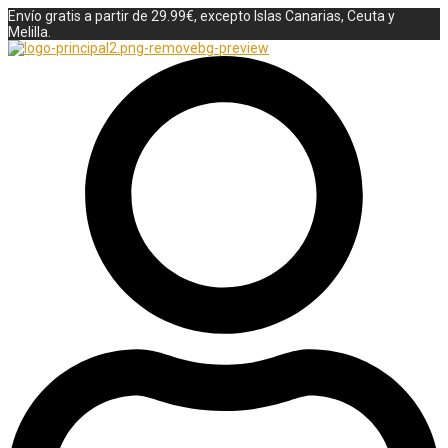
Envío gratis a partir de 29.99€, excepto Islas Canarias, Ceuta y
Melilla.