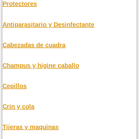
Protectores
Antiparasitario y Desinfectante
Cabezadas de cuadra
Champus y higine caballo
Cepillos
Crin y cola
Tijeras y maquinas