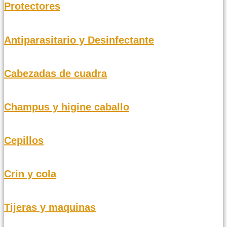
Protectores
Antiparasitario y Desinfectante
Cabezadas de cuadra
Champus y higine caballo
Cepillos
Crin y cola
Tijeras y maquinas