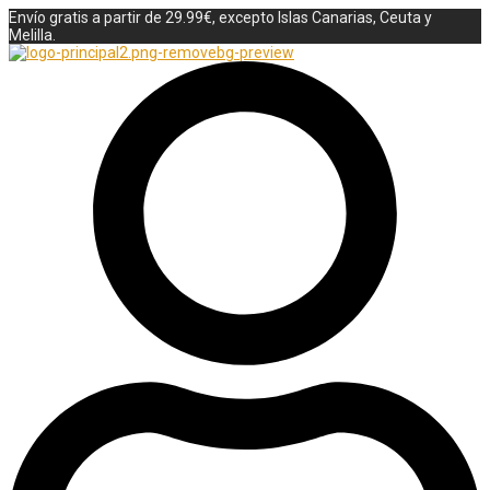
Envío gratis a partir de 29.99€, excepto Islas Canarias, Ceuta y
Melilla.